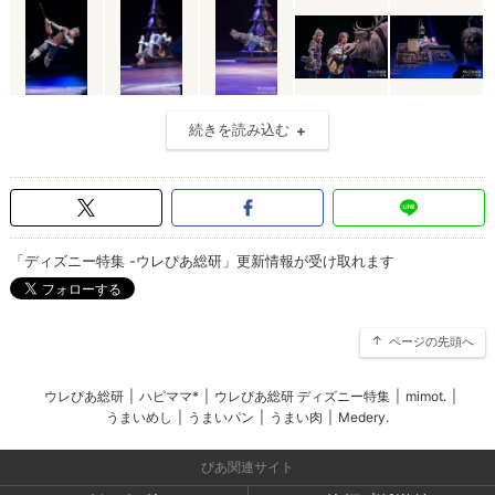
続きを読み込む
「ディズニー特集 -ウレぴあ総研」更新情報が受け取れます
ページの先頭へ
ウレぴあ総研
|
ハピママ*
|
ウレぴあ総研 ディズニー特集
|
mimot.
|
うまいめし
|
うまいパン
|
うまい肉
|
Medery.
ぴあ関連サイト