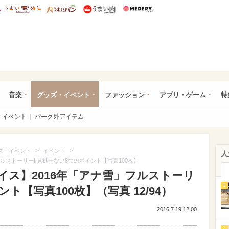
総研 ディズニー特集
mimot.
うまいめし
うまいパン
うまい肉
Medery.
ズニー特集 -ウレぴあ総研
音楽
グッズ・イベント
ファッション
アプリ・ゲーム
特
イベント
パーク外アイテム
>
>
ズ・イベント
イベント
人
ルストーリー! 見逃せない8つのポイント【写真100枚】
ス】2016年「アナ雪」フルストーリ
1
ト【写真100枚】（写真 12/94）
2016.7.19 12:00
2