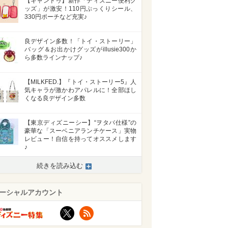
【キャンドゥ】新作「ディズニー便利グ
ッズ」が激安！110円ぷっくりシール、
330円ポーチなど充実♪
良デザイン多数！「トイ・ストーリー」
バッグ＆お出かけグッズがillusie300か
ら多数ラインナップ♪
【MILKFED.】『トイ・ストーリー5』人
気キャラが激かわアパレルに！全部ほし
くなる良デザイン多数
【東京ディズニーシー】“ヲタバ仕様”の
豪華な「スーベニアランチケース」実物
レビュー！自信を持ってオススメします
♪
>
続きを読み込む
ーシャルアカウント
X
RSS