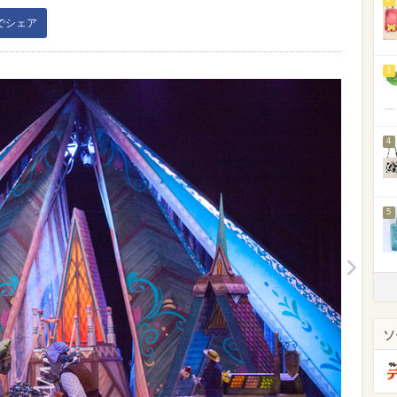
kでシェア
3
4
5
ソ