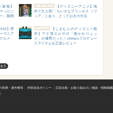
ー速報】
【ディズニーアニメ】海
ディズニーアニメ
ンマッピン
外で大人気!「ちいさなプリンセス ソフ
ー」期間
ィア」に会う、とっておきの方法
016】男
【しまむらのディズニー新
ファッション
ニーマニア
作】アナ雪エルサの「激かわリュッ
グルメ、
ク」が優秀だった！chiharuプロデュー
スアイテムを正直レビュー
の女王
の利用・著作権等
外部送信ポリシー
広告出稿・お取り組みのご相談・情報掲載
せ