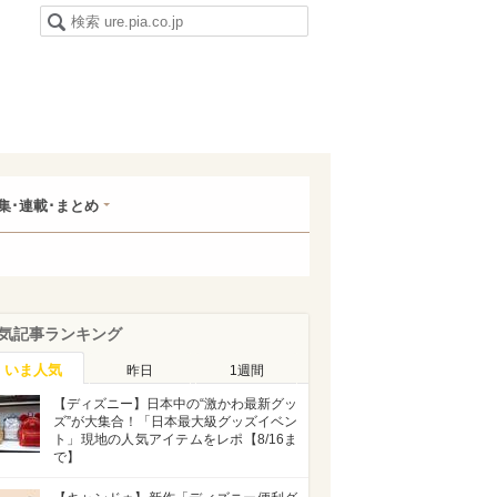
集･連載･まとめ
気記事ランキング
いま人気
昨日
1週間
【ディズニー】日本中の“激かわ最新グッ
ズ”が大集合！「日本最大級グッズイベン
ト」現地の人気アイテムをレポ【8/16ま
で】