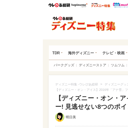
ウレぴあ総研
ハピママ*
ウレぴあ
ディ
TDR
海外ディズニー
テレビ・映画
パークグッズ
ディズニーストア
ツムツム
>
ディズニー特集 -ウレぴあ総研
ディズニーグッ
【ディズニー・オン・アイス】2016年「アナ雪」フ
【ディズニー・オン・アイ
ー! 見逃せない8つのポイン
明日美