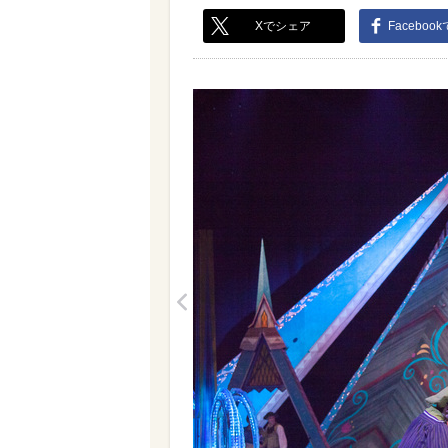
Xでシェア
Faceboo
<