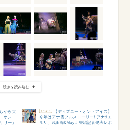
続きを読み込む
どもから大
【ディズニー・オン・アイス】
イベント
・オン・
今年はアナ雪フルストーリー! アナ&エ
ーサリー」
ルサ、浅田舞&May J.登場記者発表レポ
ート