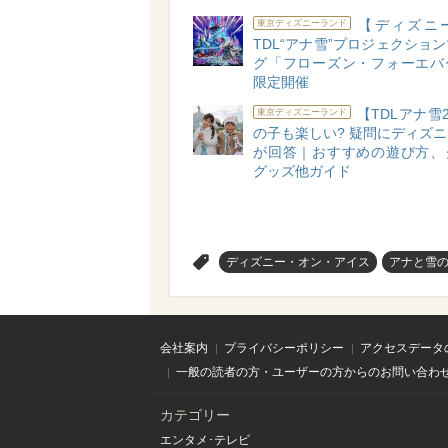
【ディズニ
東京ディズニーランド
TDL“アナ雪”プロジェクショ
グ「フローズン・フォーエバ
限定開催
【TDLアナ雪2
東京ディズニーランド
の子も楽しい? 疑問にディズ
が回答｜おすすめの遊び方、
グッズ他ガイド
>
ディズニー・オン・アイス
アナと雪
会社案内
プライバシーポリシー
アクセスデータ
一般の読者の方・ユーザーの方からのお問い合わ
カテゴリー
エンタメ･テレビ