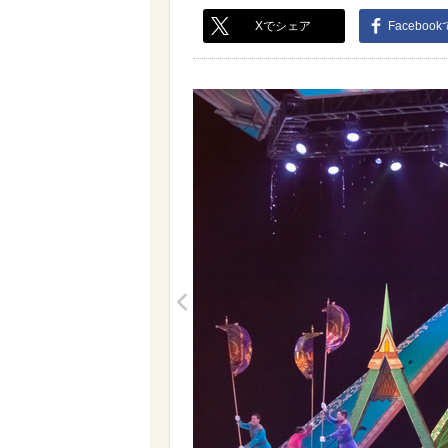
Xでシェア
Faceboo
<