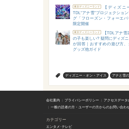
【ディズニ
東京ディズニーランド
TDL“アナ雪”プロジェクショ
グ「フローズン・フォーエバ
限定開催
【TDLアナ雪2
東京ディズニーランド
の子も楽しい? 疑問にディズ
が回答｜おすすめの遊び方、
グッズ他ガイド
>
ディズニー・オン・アイス
アナと雪
会社案内
プライバシーポリシー
アクセスデータ
一般の読者の方・ユーザーの方からのお問い合わ
カテゴリー
エンタメ･テレビ