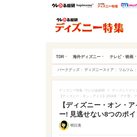
ウレぴあ総研
ハピママ*
ウレぴあ
ディ
TDR
海外ディズニー
テレビ・映画
パークグッズ
ディズニーストア
ツムツム
>
ディズニー特集 -ウレぴあ総研
ディズニーグッ
【ディズニー・オン・アイス】2016年「アナ雪」フ
【ディズニー・オン・アイ
ー! 見逃せない8つのポイン
明日美