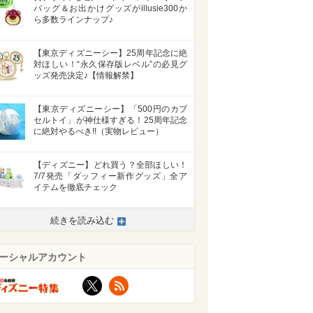
バッグ＆お出かけグッズがillusie300か
ら多数ラインナップ♪
【東京ディズニーシー】25周年記念に絶
対ほしい！“永久保存版レベル”の必見グ
ッズ発売決定♪【情報解禁】
【東京ディズニーシー】「500円のカプ
セルトイ」が神仕様すぎる！25周年記念
に絶対やるべき!!（実物レビュー）
【ディズニー】どれ買う？全部ほしい！
7/7発売「ダッフィー新作グッズ」全ア
イテムを徹底チェック
>
続きを読み込む
ーシャルアカウント
X
RSS