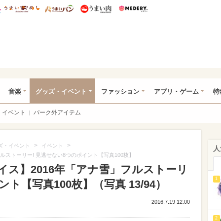
総研 ディズニー特集
mimot.
うまいめし
うまいパン
うまい肉
Medery.
ズニー特集 -ウレぴあ総研
音楽
グッズ・イベント
ファッション
アプリ・ゲーム
特
イベント
パーク外アイテム
>
>
ズ・イベント
イベント
人
ルストーリー! 見逃せない8つのポイント【写真100枚】
ス】2016年「アナ雪」フルストーリ
1
ト【写真100枚】（写真 13/94）
2016.7.19 12:00
2