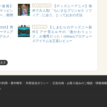
ー速報】
【ディズニーアニメ】海
ディズニーアニメ
ンマッピン
外で大人気!「ちいさなプリンセス ソフ
ー」期間
ィア」に会う、とっておきの方法
016】男
【しまむらのディズニー新
ファッション
ニーマニア
作】アナ雪エルサの「激かわリュッ
グルメ、
ク」が優秀だった！chiharuプロデュー
スアイテムを正直レビュー
の女王
の利用・著作権等
外部送信ポリシー
広告出稿・お取り組みのご相談・情報掲載
せ