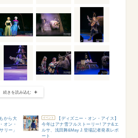
続きを読み込む
どもから大
【ディズニー・オン・アイス】
イベント
・オン・
今年はアナ雪フルストーリー! アナ&エ
ーサリー」
ルサ、浅田舞&May J.登場記者発表レポ
ート