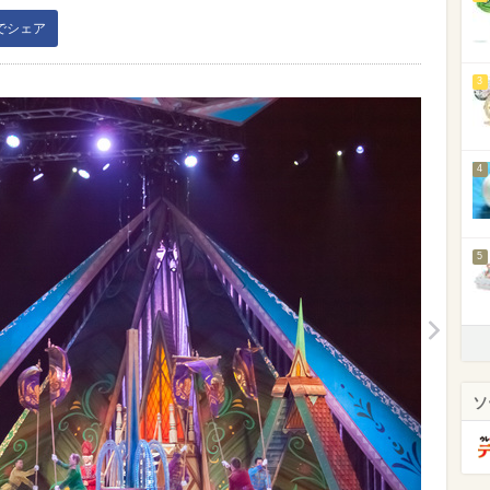
kでシェア
3
4
5
ソ