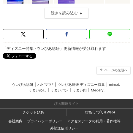
続きを読み込む
「ディズニー特集 -ウレぴあ総研」更新情報が受け取れます
ページの先頭へ
ウレぴあ総研
|
ハピママ*
|
ウレぴあ総研 ディズニー特集
|
mimot.
|
うまいめし
|
うまいパン
|
うまい肉
|
Medery.
ぴあ関連サイト
チケットぴあ
ぴあ(アプリ&Web)
会社案内
プライバシーポリシー
アクセスデータの利用・著作権等
外部送信ポリシー