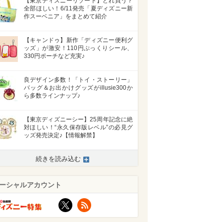
【東京ディズニーリゾート】どれ買う？
全部ほしい！6/11発売「夏ディズニー新
作スーベニア」をまとめて紹介
【キャンドゥ】新作「ディズニー便利グ
ッズ」が激安！110円ぷっくりシール、
330円ポーチなど充実♪
良デザイン多数！「トイ・ストーリー」
バッグ＆お出かけグッズがillusie300か
ら多数ラインナップ♪
【東京ディズニーシー】25周年記念に絶
対ほしい！“永久保存版レベル”の必見グ
ッズ発売決定♪【情報解禁】
続きを読み込む
ーシャルアカウント
X
RSS