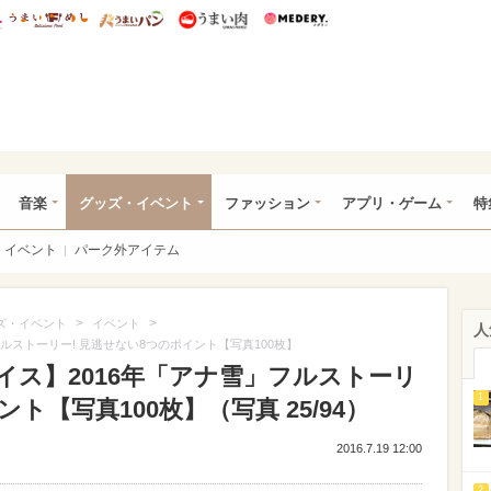
総研 ディズニー特集
mimot.
うまいめし
うまいパン
うまい肉
Medery.
ズニー特集 -ウレぴあ総研
音楽
グッズ・イベント
ファッション
アプリ・ゲーム
特
イベント
パーク外アイテム
>
>
ズ・イベント
イベント
人
ルストーリー! 見逃せない8つのポイント【写真100枚】
ス】2016年「アナ雪」フルストーリ
1
ト【写真100枚】（写真 25/94）
2016.7.19 12:00
2