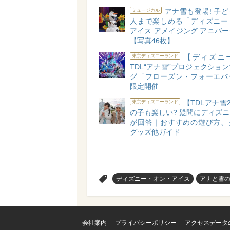
アナ雪も登場! 子
ミュージカル
人まで楽しめる「ディズニー
アイス アメイジング アニバ
【写真46枚】
【ディズニ
東京ディズニーランド
TDL“アナ雪”プロジェクショ
グ「フローズン・フォーエバ
限定開催
【TDLアナ雪2
東京ディズニーランド
の子も楽しい? 疑問にディズ
が回答｜おすすめの遊び方、
グッズ他ガイド
>
ディズニー・オン・アイス
アナと雪
会社案内
プライバシーポリシー
アクセスデータ