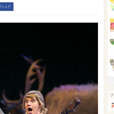
kでシェア
3
4
5
ソ