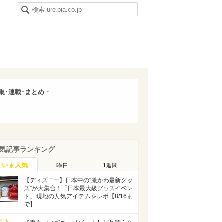
集･連載･まとめ
気記事ランキング
いま人気
昨日
1週間
【ディズニー】日本中の“激かわ最新グッ
ズ”が大集合！「日本最大級グッズイベン
ト」現地の人気アイテムをレポ【8/16ま
で】