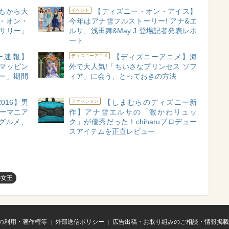
どもから大
【ディズニー・オン・アイス】
イベント
・オン・
今年はアナ雪フルストーリー! アナ&エ
ーサリー」
ルサ、浅田舞&May J.登場記者発表レポ
ート
ー速報】
【ディズニーアニメ】海
ディズニーアニメ
ンマッピン
外で大人気!「ちいさなプリンセス ソフ
ー」期間
ィア」に会う、とっておきの方法
016】男
【しまむらのディズニー新
ファッション
ニーマニア
作】アナ雪エルサの「激かわリュッ
グルメ、
ク」が優秀だった！chiharuプロデュー
スアイテムを正直レビュー
の女王
の利用・著作権等
外部送信ポリシー
広告出稿・お取り組みのご相談・情報掲載