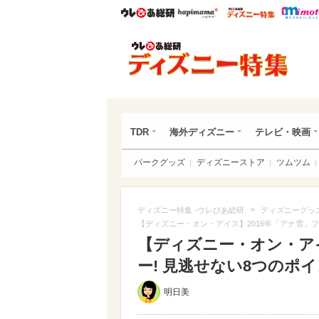
ウレぴあ総研
ハピママ*
ウレぴあ
ディ
TDR
海外ディズニー
テレビ・映画
パークグッズ
ディズニーストア
ツムツム
>
ディズニー特集 -ウレぴあ総研
ディズニーグッ
【ディズニー・オン・アイス】2016年「アナ雪」フ
【ディズニー・オン・アイ
ー! 見逃せない8つのポイン
明日美