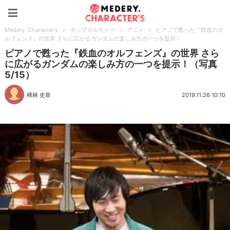
Medery. Character's
Medery. Character's
>
ポップカルチャー
>
アニメ
>
ピアノで甦った『鉄血のオ
ルフェンズ』の世界 さらに広がるガンダムの楽しみ方の一つを提示！
ピアノで甦った『鉄血のオルフェンズ』の世界 さら
に広がるガンダムの楽しみ方の一つを提示！（写真
5/15）
榑林 史章
2019.11.26 10:10