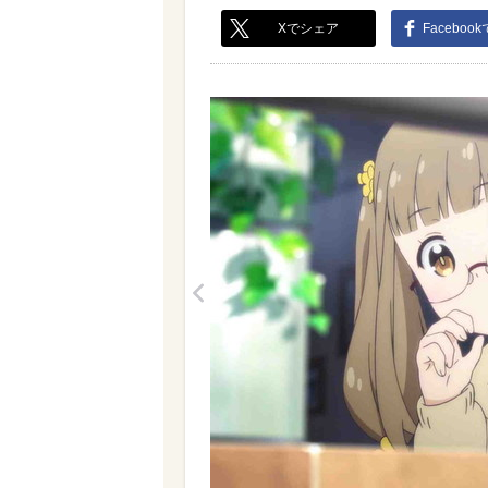
Xでシェア
Faceboo
<