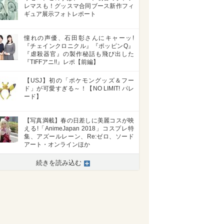
レマスも！グッスマ合同ブース新作フィ
ギュア展示フォトレポート
憧れの声優、石田彰さんにキャーッ!
『チェインクロニクル』『ポッピンQ』
『虐殺器官』の製作秘話も飛び出した
『TIFFアニ!!』レポ【前編】
【USJ】初の「ポケモングッズ＆フー
ド」が可愛すぎる～！【NO LIMIT! パレ
ード】
【写真満載】春の日差しに美麗コスが映
える!「AnimeJapan 2018」コスプレ特
>
集、アズールレーン、Re:ゼロ、ソード
アート・オンラインほか
続きを読み込む