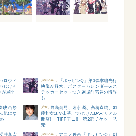
 ハロウィ
『ポッピンQ』第3弾本編先行
映画アニメ
“のじけん
映像が解禁、ポスターカレンダーorス
クが展開
テッカーセットつき劇場前売券の情報
も
際映画祭
野島健児、速水 奨、高橋直純、加
声優
ん気にな
藤和樹ほか出演、“のじけんBAR”リアル
め
開店! 「TIFFアニ!!」第2部チケット発
売中
櫻井孝宏
アニメ映画『ポッピンQ』劇
映画アニメ