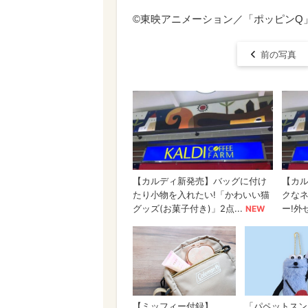
©東映アニメーション／「ポッピンQ」Part
前の写真