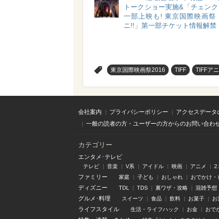
トークショー実施&「チェンク
一部上映も! 東京国際映画祭「
ニ!!」第一部チケット情報解禁
>
東京国際映画祭2016
TIFF
TIFFアニ
会社案内
プライバシーポリシー
アクセスデータ
一般の読者の方・ユーザーの方からのお問い合わ
カテゴリー
エンタメ･テレビ
テレビ
音楽
V系
アイドル
映画
アニメ
2
ファミリー
家庭
子ども
おしゃれ
おでかけ・
ディズニー
TDL
TDS
裏ワザ・攻略
混雑予想
グルメ･料理
スイーツ
食品
飲料
お菓子
お
ライフスタイル
生活・ライフハック
お金
おで