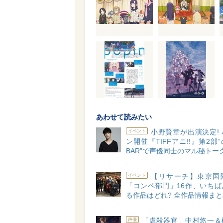
あわせて読みたい
小野賢章が出演決定!
イベント
ン開催『TIFFアニ!!』第2部
BAR”で声優同士のマル秘トー
【リサーチ】東京国
イベント
「コンペ部門」16作、いちば
る作品はどれ? 全作品情報まと
「虐殺器官」中村悠一＆
声優