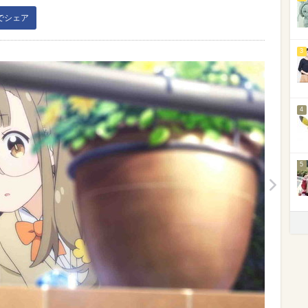
kでシェア
3
4
5