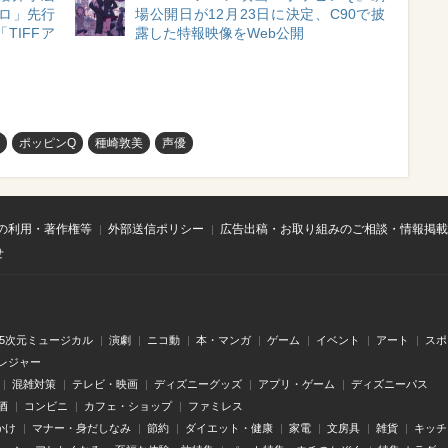
ロ」先行
場公開日が12月23日に決定、C90で披
TIFFア
露した特報映像をWeb公開
ポッピンQ
種崎敦美
声優
の利用・著作権等
外部送信ポリシー
広告出稿・お取り組みのご相談・情報掲載
せ
.5次元ミュージカル
演劇
ニコ動
本・マンガ
ゲーム
イベント
アート
スポ
レジャー
混雑対策
テレビ・映画
ディズニーグッズ
アプリ・ゲーム
ディズニーパス
酒
コンビニ
カフェ・ショップ
ファミレス
かけ
マナー・身だしなみ
節約
ダイエット・健康
家電
文房具
雑貨
キッチ