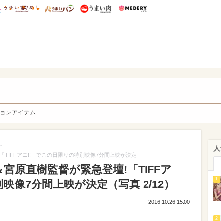
総研 ディズニー特集
mimot.
うまいめし
うまいパン
うまい肉
Medery.
y. Character's
ョンアイテム
>
人
TIFFアニ!!」でこの日限りの特別映像7分間上映が決定
宮原直樹監督が緊急登壇!「TIFFア
1
映像7分間上映が決定（写真 2/12）
2016.10.26 15:00
2