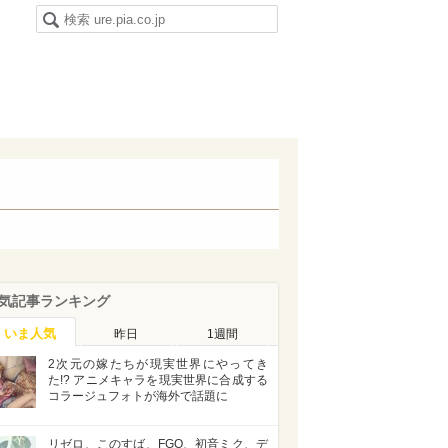
気記事ランキング
いま人気
昨日
1週間
2次元の嫁たちが現実世界にやってき
た!? アニメキャラを現実世界に合成する
コラージュフォトが海外で話題に
リゼロ、このすば、FGO、初音ミク、デ