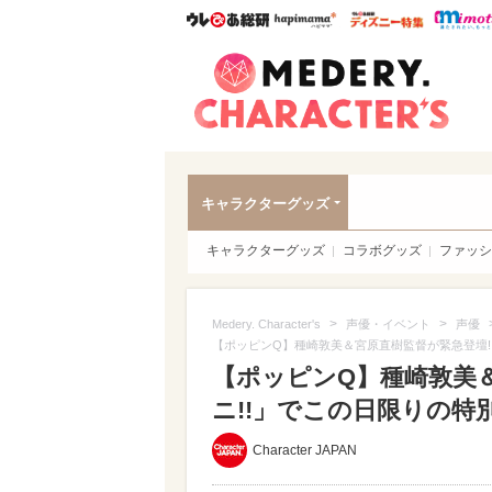
ウレぴあ総研
ハピママ*
ウレぴあ
Meder
キャラクターグッズ
キャラクターグッズ
コラボグッズ
ファッシ
>
>
Medery. Character's
声優・イベント
声優
【ポッピンQ】種崎敦美＆宮原直樹監督が緊急登壇!「
【ポッピンQ】種崎敦美＆
ニ!!」でこの日限りの特別
Character JAPAN