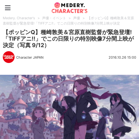
Medery. Character's
Medery. Character's
>
声優・イベント
>
声優
>
【ポッピンQ】種崎敦美＆宮原
直樹監督が緊急登壇!「TIFFアニ!!」でこの日限りの特別映像7分間上映が決定
【ポッピンQ】種崎敦美＆宮原直樹監督が緊急登壇!
「TIFFアニ!!」でこの日限りの特別映像7分間上映が
決定（写真 9/12）
Character JAPAN
2016.10.26 15:00