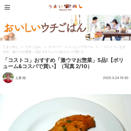
うまいめし
うまいめし
>
ウチごはん
>
スーパー・ショッピングモール
>
「コストコ」おす
すめ「激ウマお惣菜」5品!【ボリューム&コスパで買い】
「コストコ」おすすめ「激ウマお惣菜」5品!【ボリ
ューム&コスパで買い】（写真 2/10）
上原 純
2020.3.24 10:30