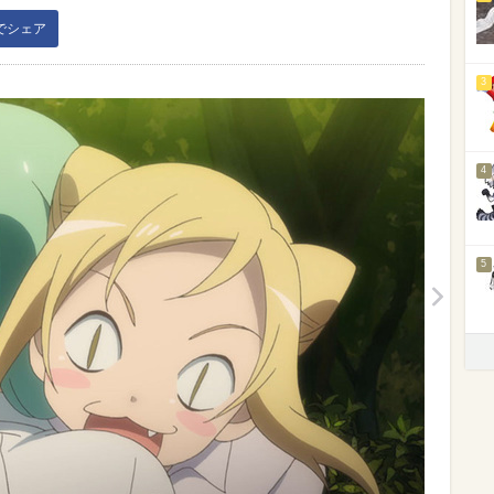
kでシェア
3
4
5