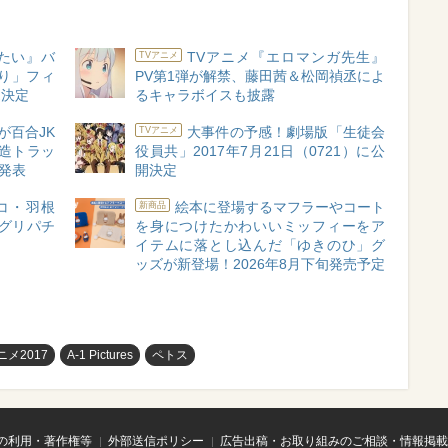
たい』バ
TVアニメ『エロマンガ先生』
TVアニメ
り」フィ
PV第1弾が解禁、藤田茜＆松岡禎丞によ
売決定
るキャラボイスも披露
が百合JK
大事件の予感！劇場版「生徒会
TVアニメ
捏造トラッ
役員共」2017年7月21日（0721）に公
ト発表
開決定
ンコ・羽根
絵本に登場するマフラーやコート
新商品
グリパチ
を身につけたかわいいミッフィーをア
イテムに落とし込んだ「ゆきのひ」グ
ッズが新登場！2026年8月下旬発売予定
ニメ2017
A-1 Pictures
ペトス
の利用・著作権等
外部送信ポリシー
広告出稿・お取り組みのご相談・情報掲載