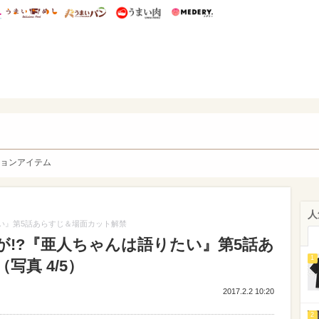
総研 ディズニー特集
mimot.
うまいめし
うまいパン
うまい肉
Medery.
y. Character's
ョンアイテム
人
い』第5話あらすじ＆場面カット解禁
が!?『亜人ちゃんは語りたい』第5話あ
1
真 4/5）
2017.2.2 10:20
2