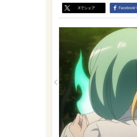
Xでシェア
Faceboo
<