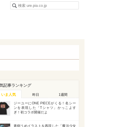
気記事ランキング
いま人気
昨日
1週間
ジーユーにONE PIECEがくる！名シー
ンを表現した「Tシャツ」かっこよす
ぎ！初コラボ開催だよ
蒼樹うめイラストを再現した「魔法少女