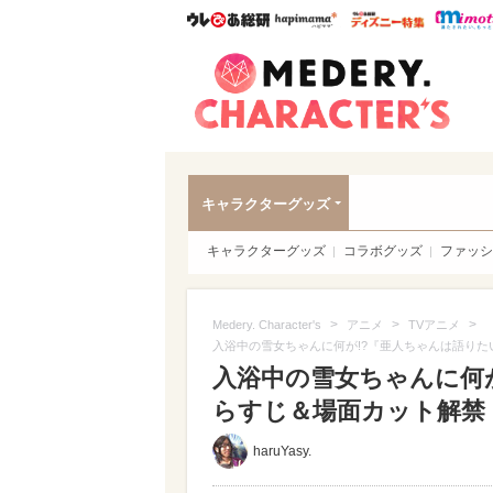
ウレぴあ総研
ハピママ*
ウレぴあ
Meder
キャラクターグッズ
キャラクターグッズ
コラボグッズ
ファッシ
>
>
>
Medery. Character's
アニメ
TVアニメ
入浴中の雪女ちゃんに何が!?『亜人ちゃんは語りた
入浴中の雪女ちゃんに何
らすじ＆場面カット解禁（写
haruYasy.