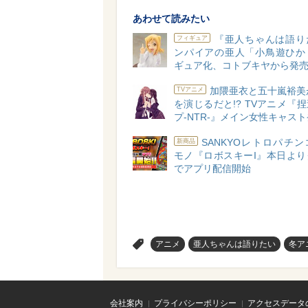
あわせて読みたい
『亜人ちゃんは語り
フィギュア
ンパイアの亜人「小鳥遊ひか
ギュア化、コトブキヤから発
加隈亜衣と五十嵐裕美
TVアニメ
を演じるだと!? TVアニメ『
プ-NTR-』メイン女性キャス
SANKYOレトロパチ
新商品
モノ『ロボスキーI』本日より
でアプリ配信開始
>
アニメ
亜人ちゃんは語りたい
冬ア
会社案内
プライバシーポリシー
アクセスデータ