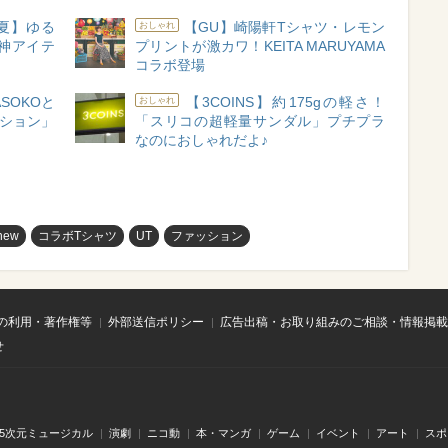
春夏】ゆる
【GU】崎陽軒Tシャツ・レモン
おしゃれ
神アイテ
プリントが激カワ！KEITA MARUYAMA
コラボ登場
SOKOと
【3COINS】約175gの軽さ！
おしゃれ
クション」
「スリコの超軽量サンダル」プチプラ
なのにおしゃれだよ♪
new
コラボTシャツ
UT
ファッション
の利用・著作権等
外部送信ポリシー
広告出稿・お取り組みのご相談・情報掲載
せ
.5次元ミュージカル
演劇
ニコ動
本・マンガ
ゲーム
イベント
アート
スポ