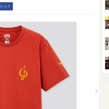
kでシェア
3
4
5