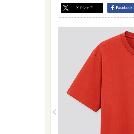
Xでシェア
Faceboo
<