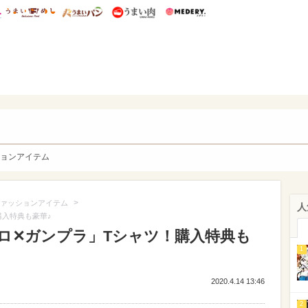
総研 ディズニー特集
mimot.
うまいめし
うまいパン
うまい肉
Medery.
y. Character's
ョンアイテム
>
ァッションアイテム
人
購入特典も豪華♪
ロ✕ガンプラ」Tシャツ！購入特典も
1
2020.4.14 13:46
2