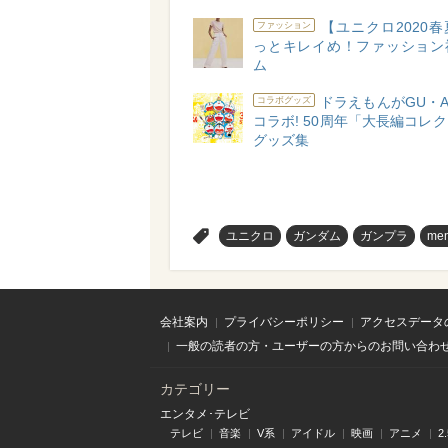
【ユニクロ2020
ファッション
っとキレイめ！ファッション
ム
ドラえもんがGU・A
コラボグッズ
コラボ! 50周年「大長編コレ
グッズ集
>
ユニクロ
ガンダム
ガンプラ
me
会社案内
プライバシーポリシー
アクセスデータ
一般の読者の方・ユーザーの方からのお問い合わ
カテゴリー
エンタメ･テレビ
テレビ
音楽
V系
アイドル
映画
アニメ
2