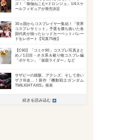
ズ！「御伽ねこむ×ドロンジョ」1/4スケ
ールフィギュアが発売決定
30ヵ国からコスプレイヤー集結！「世界
コスプレサミット」予選を勝ち抜いた各
国代表が揃ったレッドカーペットパレー
ドをレポート【写真75枚】
【C90】「コミケ90」コスプレ写真まと
め／1日目・ネタ系＆被り物コスプレ編
「ポケモン」「仮面ライダー」など
サザビーの残骸、アクシズ、そして赤い
ザクIII改…！新作『機動戦士ガンダム
TWILIGHT AXIS』発表
続きを読み込む
>