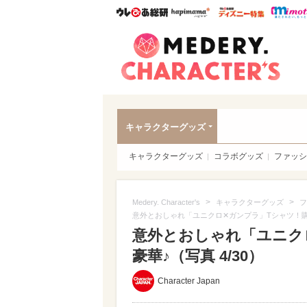
ウレぴあ総研
ハピママ*
ウレぴあ
Meder
キャラクターグッズ
キャラクターグッズ
コラボグッズ
ファッシ
>
>
Medery. Character's
キャラクターグッズ
フ
意外とおしゃれ「ユニクロ✕ガンプラ」Tシャツ！
意外とおしゃれ「ユニク
豪華♪（写真 4/30）
Character Japan