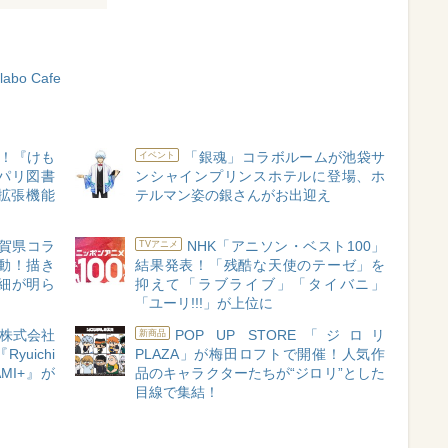
llabo Cafe
！『けも
「銀魂」コラボルームが池袋サ
イベント
ャパリ図書
ンシャインプリンスホテルに登場、ホ
me拡張機能
テルマン姿の銀さんがお出迎え
』佐賀県コラ
NHK「アニソン・ベスト100」
TVアニメ
」始動！描き
結果発表！「残酷な天使のテーゼ」を
細が明ら
抑えて「ラブライブ」「タイバニ」
「ユーリ!!!」が上位に
株式会社
POP UP STORE「ジロリ
新商品
yuichi
PLAZA」が梅田ロフトで開催！人気作
GAMI+』が
品のキャラクターたちが“ジロリ”とした
目線で集結！