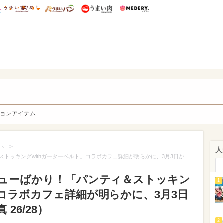
総研 ディズニー特集
mimot.
うまいめし
うまいパン
うまい肉
Medery.
y. Character's
ョンアイテム
>
ト
人
トッキングwithガーターベルト」コラボカフェ詳細が明らかに、3月3日か
ューばかり！「パンティ＆ストッキン
1
」コラボカフェ詳細が明らかに、3月3日
26/28）
2