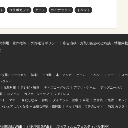
ルト
コラボカフェ
アニメ
ガイナックス
イベント
の利用・著作権等
外部送信ポリシー
広告出稿・お取り組みのご相談・情報掲載
せ
.5次元ミュージカル
演劇
ニコ動
本・マンガ
ゲーム
イベント
アート
スポ
レジャー
混雑対策
テレビ・映画
ディズニーグッズ
アプリ・ゲーム
ディズニーパス
酒
コンビニ
カフェ・ショップ
ファミレス
かけ
マナー・身だしなみ
節約
ダイエット・健康
家電
文房具
雑貨
キッチ
〜シェアしたくなる〜 至福な体験・旅特集
ペット特集：ウチのかぞく
特集 カラダ
ぴあ関⻄版WEB
ぴあ中部版WEB
ぴあフィルムフェスティバル(PFF)