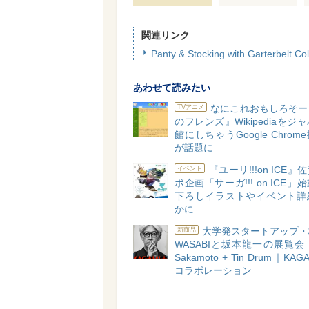
関連リンク
Panty & Stocking with Garterbelt Co
あわせて読みたい
なにこれおもしろそー
TVアニメ
のフレンズ』Wikipediaをジ
館にしちゃうGoogle Chro
が話題に
『ユーリ!!!on ICE
イベント
ボ企画「サーガ!!! on ICE
下ろしイラストやイベント詳
かに
大学発スタートアップ・
新商品
WASABIと坂本龍一の展覧会『R
Sakamoto + Tin Drum｜KA
コラボレーション