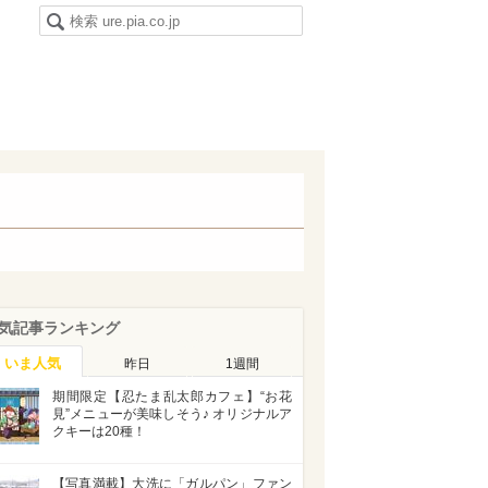
気記事ランキング
いま人気
昨日
1週間
期間限定【忍たま乱太郎カフェ】“お花
見”メニューが美味しそう♪ オリジナルア
クキーは20種！
【写真満載】大洗に「ガルパン」ファン