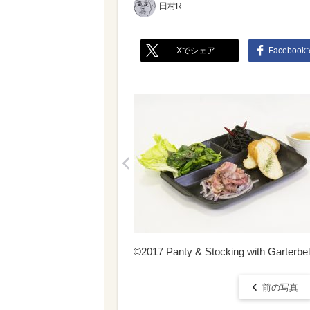
田村R
Xでシェア
Faceboo
<
©2017 Panty & Stocking with Garterbelt
前の写真