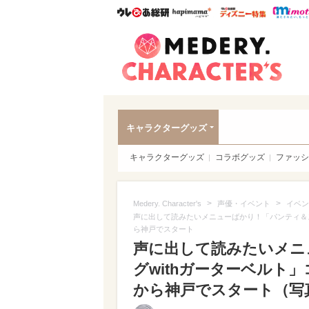
ウレぴあ総研
ハピママ*
ウレぴあ
Meder
キャラクターグッズ
キャラクターグッズ
コラボグッズ
ファッシ
>
>
Medery. Character's
声優・イベント
イベン
声に出して読みたいメニューばかり！「パンティ＆ス
ら神戸でスタート
声に出して読みたいメニ
グwithガーターベルト
から神戸でスタート（写真 