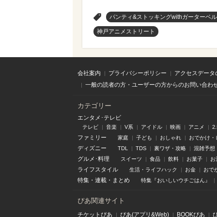
>
パンティ&ストッキングwithガーターベ
神戸アニメストリート
会社案内
プライバシーポリシー
アクセスデータ
一般の読者の方・ユーザーの方からのお問い合わ
カテゴリー
エンタメ･テレビ
テレビ
音楽
V系
アイドル
映画
アニメ
2
ファミリー
家庭
子ども
おしゃれ
おでかけ・
ディズニー
TDL
TDS
裏ワザ・攻略
混雑予想
グルメ･料理
スイーツ
食品
飲料
お菓子
お
ライフスタイル
生活・ライフハック
お金
おで
特集
・
連載
・
まとめ
特集『おいしいウチごはん』
ぴあ関連サイト
チケットぴあ
ぴあ(アプリ&Web)
BOOKぴあ