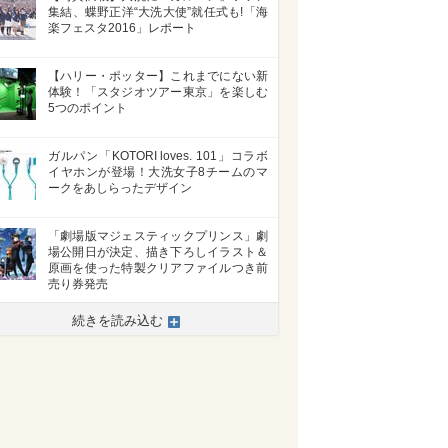
集結、蝶野正洋“大洗大使”就任式も!「海
楽フェスタ2016」レポート
【ハリー・ポッター】これまでにない新
体験！「スタジオツアー東京」を楽しむ
5つのポイント
ガルパン「KOTORI loves. 101」コラボ
イヤホンが登場！大洗女子8チームのマ
ークをあしらったデザイン
>
「劇場版マジェスティックプリンス」劇
場公開日が決定、描き下ろしイラスト＆
原画を使った特製クリアファイルつき前
売り券発売
続きを読み込む