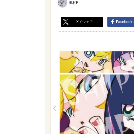
田村R
Xでシェア
Faceboo
<