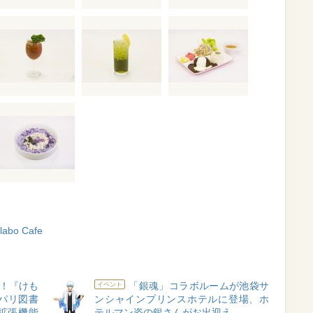
llabo Cafe
！『けも
「銀魂」コラボルームが池袋サ
イベント
ャパリ図書
ンシャインプリンスホテルに登場、ホ
me拡張機能
テルマン姿の銀さんがお出迎え