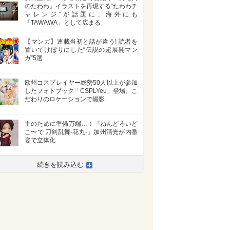
のたわわ』イラストを再現する“たわわチ
ャレンジ”が話題に、海外にも
「TAWAWA」として広まる
【マンガ】連載当初と話が違う! 読者を
置いてけぼりにした“伝説の超展開マン
ガ”5選
欧州コスプレイヤー総勢50人以上が参加
したフォトブック「CSPLYeu」登場、こ
だわりのロケーションで撮影
主のために準備万端…！『ねんどろいど
こ〜で 刀剣乱舞-花丸-』加州清光が内番
姿で立体化
続きを読み込む
>