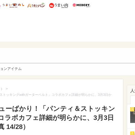
総研 ディズニー特集
mimot.
うまいめし
うまいパン
うまい肉
Medery.
y. Character's
ョンアイテム
>
ト
人
トッキングwithガーターベルト」コラボカフェ詳細が明らかに、3月3日か
ューばかり！「パンティ＆ストッキン
1
」コラボカフェ詳細が明らかに、3月3日
14/28）
2