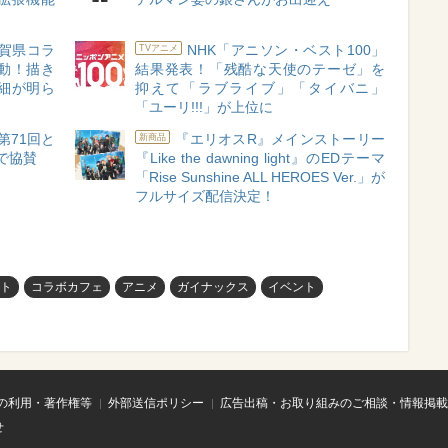
』佐賀県コラ
NHK「アニソン・ベスト100」
TVアニメ
」始動！描き
結果発表！「残酷な天使のテーゼ」を
細が明ら
抑えて「ラブライブ」「タイバニ」
「ユーリ!!!」が上位に
第71回と
『エリオスR』メインストーリー
新商品
で協賛
『Like the dawning light』のEDテーマ
「Rise Sunshine ALL HEROES Ver.」が
フルサイズ配信決定！
ルト
コラボカフェ
アニメ
ガイナックス
イベント
の利用・著作権等
外部送信ポリシー
広告出稿・お取り組みのご相談・情報掲載
せ