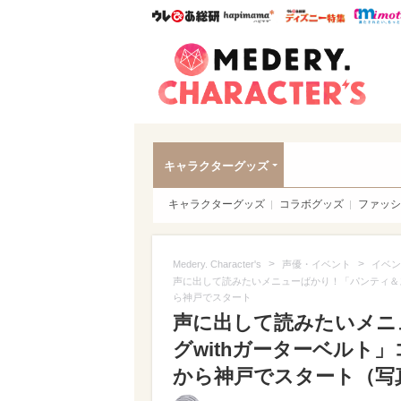
ウレぴあ総研
ハピママ*
ウレぴあ
Meder
キャラクターグッズ
キャラクターグッズ
コラボグッズ
ファッシ
>
>
Medery. Character's
声優・イベント
イベン
声に出して読みたいメニューばかり！「パンティ＆ス
ら神戸でスタート
声に出して読みたいメニ
グwithガーターベルト
から神戸でスタート（写真 