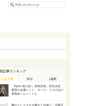
気記事ランキング
いま人気
昨日
1週間
「figma 龍が如く 真島吾朗」発売決定、
愛用の金属バット、タバコ、ドスのほか
真島組ヘルメットも
胸の上にスマホを載せて自撮り『月曜日