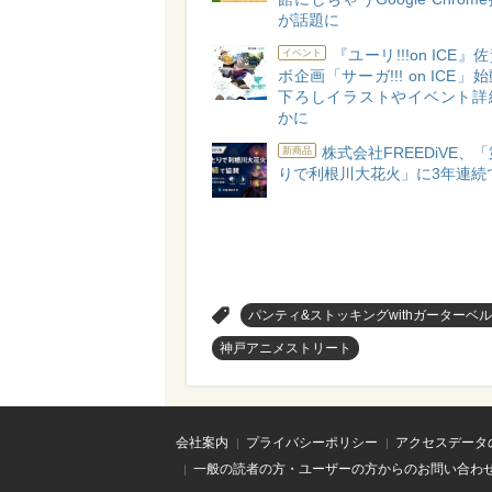
が話題に
『ユーリ!!!on ICE
イベント
ボ企画「サーガ!!! on ICE
下ろしイラストやイベント詳
かに
株式会社FREEDiVE、「
新商品
りで利根川大花火」に3年連続
>
パンティ&ストッキングwithガーターベ
神戸アニメストリート
会社案内
プライバシーポリシー
アクセスデータ
一般の読者の方・ユーザーの方からのお問い合わ