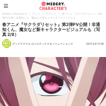
Medery. Character's
Medery. Character's
>
アニメ
>
TVアニメ
>
春アニメ『サクラダリセット』第2
弾PV公開！非通知くん、魔女など新キャラクタービジュアルも
春アニメ『サクラダリセット』第2弾PV公開！非通
知くん、魔女など新キャラクタービジュアルも（写
真 2/8）
グッドスマイル ロジスティクス＆ソリューションズ
2017.3.9 17:30