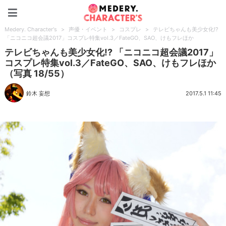
Medery. Character's
Medery. Character's
>
声優・イベント
>
コスプレ
>
テレビちゃんも美少女化!?
「ニコニコ超会議2017」コスプレ特集vol.3／FateGO、SAO、けもフレほか
テレビちゃんも美少女化!? 「ニコニコ超会議2017」
コスプレ特集vol.3／FateGO、SAO、けもフレほか
（写真 18/55）
鈴木 妄想
2017.5.1 11:45