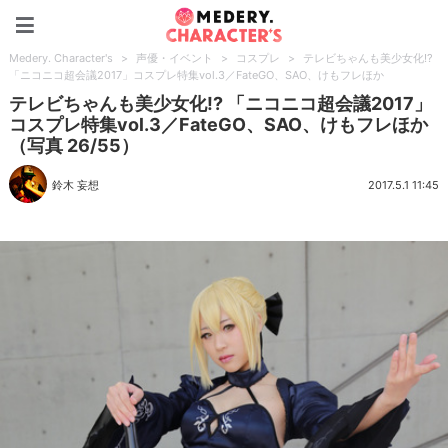
Medery. Character's
Medery. Character's
>
声優・イベント
>
コスプレ
>
テレビちゃんも美少女化!?
「ニコニコ超会議2017」コスプレ特集vol.3／FateGO、SAO、けもフレほか
テレビちゃんも美少女化!? 「ニコニコ超会議2017」
コスプレ特集vol.3／FateGO、SAO、けもフレほか
（写真 26/55）
鈴木 妄想
2017.5.1 11:45