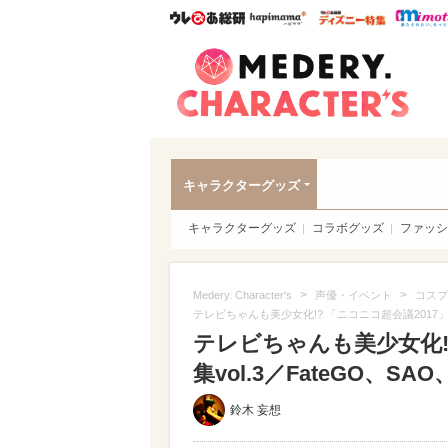
ウレぴあ総研
ハピママ*
ウレぴあ
Meder
キャラクターグッズ
キャラクターグッズ
コラボグッズ
ファッシ
>
>
Medery. Character's
声優・イベント
コスプ
テレビちゃんも美少女化!? 「ニコニコ超会議2017」コ
テレビちゃんも美少女化!
集vol.3／FateGO、S
鈴木 妄想