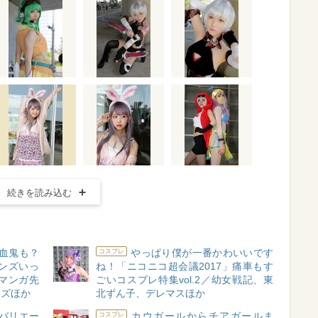
続きを読み込む
血鬼も？
やっぱり僕が一番かわいいです
コスプレ
レンズいっ
ね！「ニコニコ超会議2017」痛車もす
ロマンガ先
ごいコスプレ特集vol.2／幼女戦記、東
ンズほか
北ずん子、デレマスほか
バリエー
カウガールからチアガールま
コスプレ