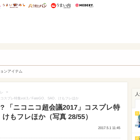
総研 ディズニー特集
mimot.
うまいめし
うまいパン
うまい肉
Medery.
y. Character's
ョンアイテム
>
レ
人
スプレ特集vol.3／FateGO、SAO、けもフレほか
? 「ニコニコ超会議2017」コスプレ特
1
AO、けもフレほか（写真 28/55）
2017.5.1 11:45
2