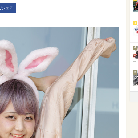
kでシェア
3
4
5