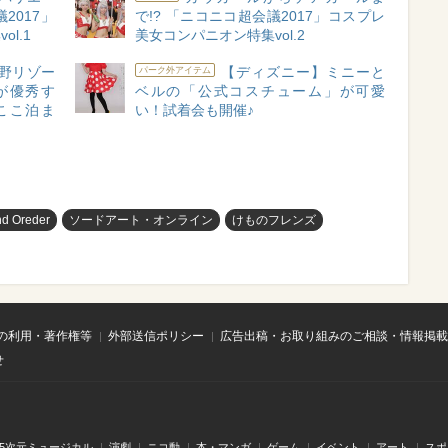
2017」
で!? 「ニコニコ超会議2017」コスプレ
l.1
美女コンパニオン特集vol.2
野リゾー
【ディズニー】ミニーと
パーク外アイテム
が優秀す
ベルの「公式コスチューム」が可愛
ここ泊ま
い！試着会も開催♪
nd Oreder
ソードアート・オンライン
けものフレンズ
の利用・著作権等
外部送信ポリシー
広告出稿・お取り組みのご相談・情報掲載
せ
.5次元ミュージカル
演劇
ニコ動
本・マンガ
ゲーム
イベント
アート
スポ