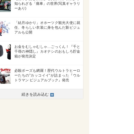
知られざる「痛車」の世界(写真ギャラリ
ーあり)
「結月ゆかり」オホーツク観光大使に就
任、冬らしい衣装に身を包んだ新ビジュ
アルも公開
お金をむしゃむしゃ…ごっくん！『千と
千尋の神隠し』カオナシのおもしろ貯金
箱が発売決定
必殺ポーズも網羅！歴代ウルトラヒーロ
ーたちの”カッコイイ“が詰まった『ウル
トラマン ビジュアルブック』発売
続きを読み込む