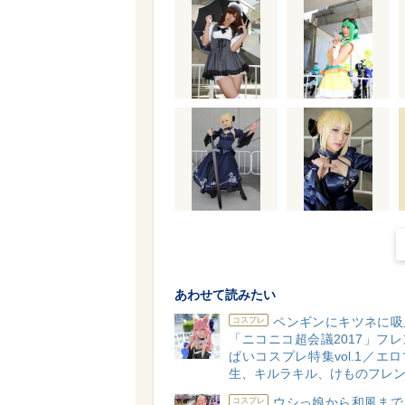
あわせて読みたい
ペンギンにキツネに吸
コスプレ
「ニコニコ超会議2017」フ
ぱいコスプレ特集vol.1／エ
生、キルラキル、けものフレ
ウシっ娘から和風まで
コスプレ