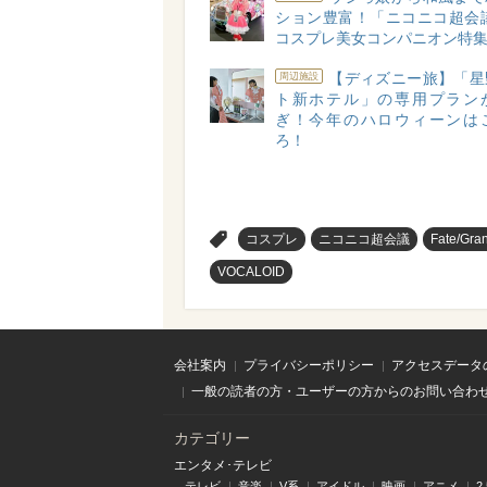
ション豊富！「ニコニコ超会議
コスプレ美女コンパニオン特集vo
【ディズニー旅】「星
周辺施設
ト新ホテル」の専用プラン
ぎ！今年のハロウィーンは
ろ！
>
コスプレ
ニコニコ超会議
Fate/Gra
VOCALOID
会社案内
プライバシーポリシー
アクセスデータ
一般の読者の方・ユーザーの方からのお問い合わ
カテゴリー
エンタメ･テレビ
テレビ
音楽
V系
アイドル
映画
アニメ
2