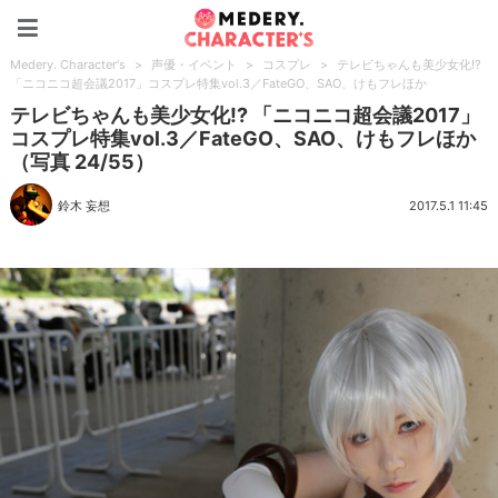
Medery. Character's
Medery. Character's
>
声優・イベント
>
コスプレ
>
テレビちゃんも美少女化!?
「ニコニコ超会議2017」コスプレ特集vol.3／FateGO、SAO、けもフレほか
テレビちゃんも美少女化!? 「ニコニコ超会議2017」
コスプレ特集vol.3／FateGO、SAO、けもフレほか
（写真 24/55）
鈴木 妄想
2017.5.1 11:45