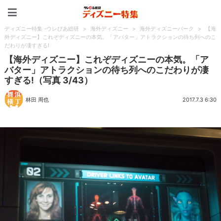
ディズニー特集 -ウレぴあ
ディズニー特集 -ウレぴあ総研
>
海外ディズニー
>
海外ディズニーパーク
>
【海
外ディズニー】これぞディズニーの本気。「アバター」アトラクションの待ち列へのこ
だわりが凄すぎる!
【海外ディズニー】これぞディズニーの本気。「ア
バター」アトラクションの待ち列へのこだわりが凄
すぎる!（写真 3/43）
林田 周也
2017.7.3 6:30