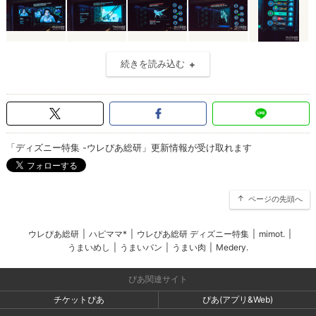
続きを読み込む
「ディズニー特集 -ウレぴあ総研」更新情報が受け取れます
ページの先頭へ
ウレぴあ総研
|
ハピママ*
|
ウレぴあ総研 ディズニー特集
|
mimot.
|
うまいめし
|
うまいパン
|
うまい肉
|
Medery.
ぴあ関連サイト
チケットぴあ
ぴあ(アプリ&Web)