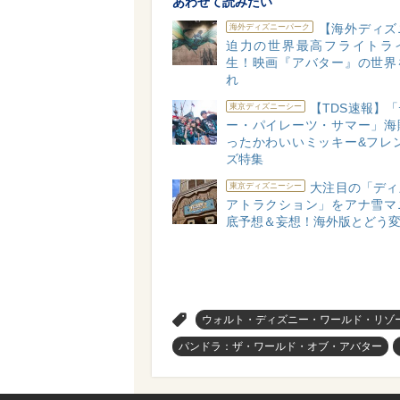
あわせて読みたい
【海外ディズ
海外ディズニーパーク
迫力の世界最高フライトラ
生！映画『アバター』の世界
れ
【TDS速報】
東京ディズニーシー
ー・パイレーツ・サマー」海
ったかわいいミッキー&フレン
ズ特集
大注目の「ディ
東京ディズニーシー
アトラクション」をアナ雪マ
底予想＆妄想！海外版とどう
>
ウォルト・ディズニー・ワールド・リゾ
パンドラ：ザ・ワールド・オブ・アバター