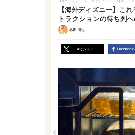
【海外ディズニー】これぞディズニーの本気。「ア
【海外ディズニー】これ
トラクションの待ち列への
林田 周也
Xでシェア
Faceboo
<