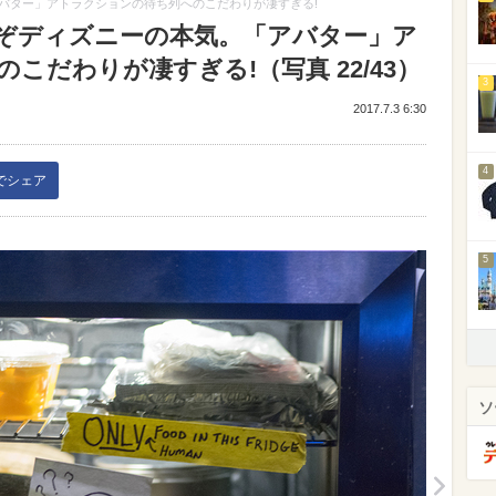
バター」アトラクションの待ち列へのこだわりが凄すぎる!
ぞディズニーの本気。「アバター」ア
こだわりが凄すぎる!（写真 22/43）
3
2017.7.3 6:30
4
kでシェア
5
ソ