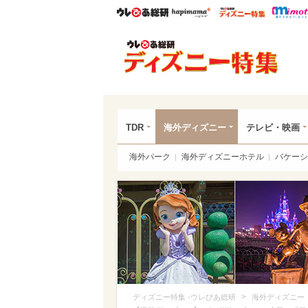
ウレぴあ総研
ハピママ*
ウレぴあ
ディ
TDR
海外ディズニー
テレビ・映画
海外パーク
海外ディズニーホテル
バケーシ
>
ディズニー特集 -ウレぴあ総研
海外ディズニー