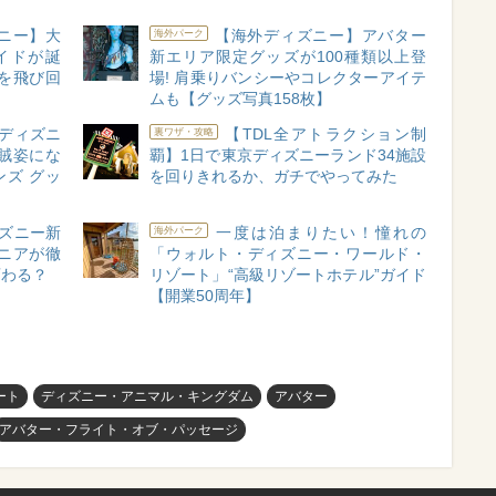
ニー】大
【海外ディズニー】アバター
海外パーク
イドが誕
新エリア限定グッズが100種類以上登
を飛び回
場! 肩乗りバンシーやコレクターアイテ
ムも【グッズ写真158枚】
「ディズニ
【TDL全アトラクション制
裏ワザ・攻略
賊姿にな
覇】1日で東京ディズニーランド34施設
ズ グッ
を回りきれるか、ガチでやってみた
ズニー新
一度は泊まりたい！憧れの
海外パーク
ニアが徹
「ウォルト・ディズニー・ワールド・
変わる？
リゾート」“高級リゾートホテル”ガイド
【開業50周年】
ート
ディズニー・アニマル・キングダム
アバター
アバター・フライト・オブ・パッセージ