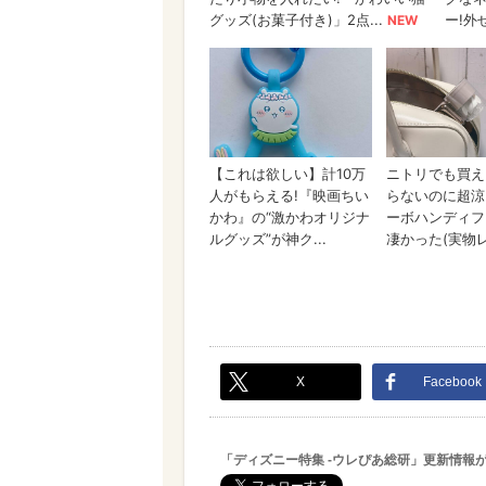
X
Facebook
「ディズニー特集 -ウレぴあ総研」更新情報