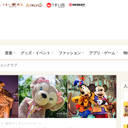
総研 ディズニー特集
mimot.
うまいめし
うまいパン
うまい肉
Medery.
ズニー特集 -ウレぴあ総研
音楽
グッズ・イベント
ファッション
アプリ・ゲーム
特
ョンクラブ
人
1
>
>
海外ディズニーパーク
2