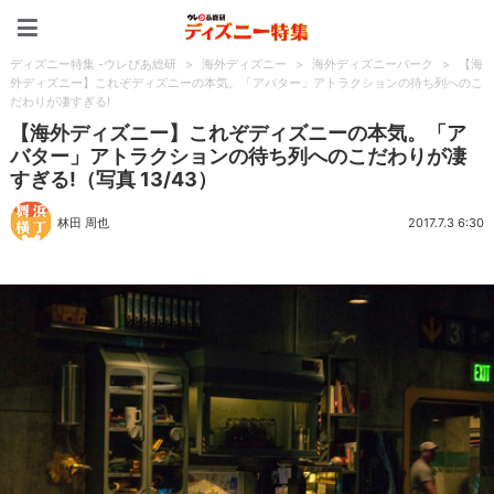
ディズニー特集 -ウレぴあ
ディズニー特集 -ウレぴあ総研
>
海外ディズニー
>
海外ディズニーパーク
>
【海
外ディズニー】これぞディズニーの本気。「アバター」アトラクションの待ち列へのこ
だわりが凄すぎる!
【海外ディズニー】これぞディズニーの本気。「ア
バター」アトラクションの待ち列へのこだわりが凄
すぎる!（写真 13/43）
林田 周也
2017.7.3 6:30