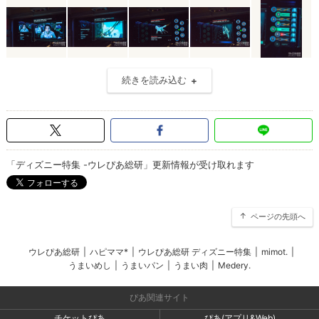
続きを読み込む
「ディズニー特集 -ウレぴあ総研」更新情報が受け取れます
ページの先頭へ
ウレぴあ総研
|
ハピママ*
|
ウレぴあ総研 ディズニー特集
|
mimot.
|
うまいめし
|
うまいパン
|
うまい肉
|
Medery.
ぴあ関連サイト
チケットぴあ
ぴあ(アプリ&Web)