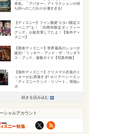
本気。「アバター」アトラクションの待
ち列へのこだわりが凄すぎる!
【ディズニー】ファン垂涎“スタバ限定ス
ーベニア”も！「20周年限定ダッフィー
グッズ」が超充実してたよ！【海外ディ
ズニー】
【香港ディズニー】世界最高のショーが
誕生!「ミッキー・アンド・ザ・ワンダラ
ス・ブック」速報ガイド【写真40枚】
【海外ディズニー】クリスマス衣装のミ
ッキーがお洒落すぎ! ホリデーシーズン
「ディズニーランド・リゾート」現地レ
ポ
続きを読み込む
ーシャルアカウント
X
RSS
>