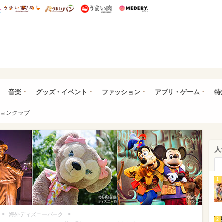
総研 ディズニー特集
mimot.
うまいめし
うまいパン
うまい肉
Medery.
ズニー特集 -ウレぴあ総研
音楽
グッズ・イベント
ファッション
アプリ・ゲーム
特
ョンクラブ
人
1
>
>
海外ディズニーパーク
2