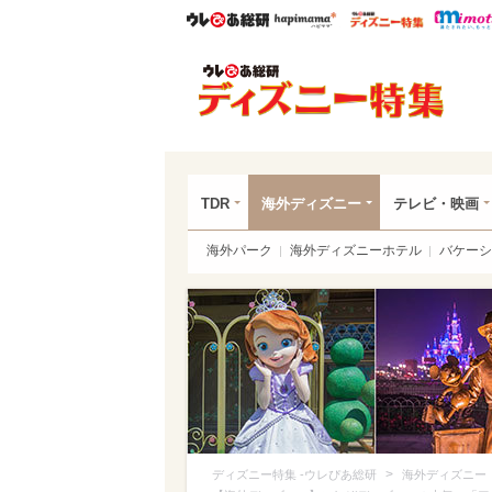
ウレぴあ総研
ハピママ*
ウレぴあ
ディ
TDR
海外ディズニー
テレビ・映画
海外パーク
海外ディズニーホテル
バケーシ
>
ディズニー特集 -ウレぴあ総研
海外ディズニー