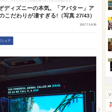
バター」アトラクションの待ち列へのこだわりが凄すぎる!
ぞディズニーの本気。「アバター」ア
こだわりが凄すぎる!（写真 27/43）
3
2017.7.3 6:30
4
kでシェア
5
ソ