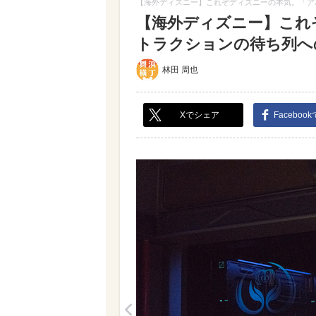
【海外ディズニー】これぞディズニーの本気。「ア
【海外ディズニー】これ
トラクションの待ち列への
林田 周也
Xでシェア
Faceboo
<