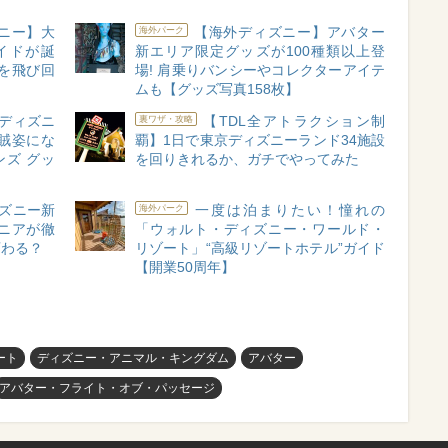
ニー】大
【海外ディズニー】アバター
海外パーク
イドが誕
新エリア限定グッズが100種類以上登
を飛び回
場! 肩乗りバンシーやコレクターアイテ
ムも【グッズ写真158枚】
「ディズニ
【TDL全アトラクション制
裏ワザ・攻略
賊姿にな
覇】1日で東京ディズニーランド34施設
ズ グッ
を回りきれるか、ガチでやってみた
ズニー新
一度は泊まりたい！憧れの
海外パーク
ニアが徹
「ウォルト・ディズニー・ワールド・
変わる？
リゾート」“高級リゾートホテル”ガイド
【開業50周年】
ート
ディズニー・アニマル・キングダム
アバター
アバター・フライト・オブ・パッセージ