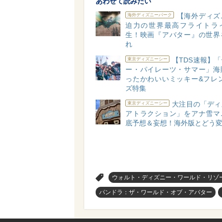
あわせて読みたい
【海外ディズ
海外ディズニーパーク
迫力の世界最高フライトラ
生！映画『アバター』の世界
れ
【TDS速報】
東京ディズニーシー
ー・パイレーツ・サマー」海
ったかわいいミッキー&フレン
ズ特集
大注目の「ディ
東京ディズニーシー
アトラクション」をアナ雪マ
底予想＆妄想！海外版とどう
>
ウォルト・ディズニー・ワールド・リゾ
パンドラ：ザ・ワールド・オブ・アバター