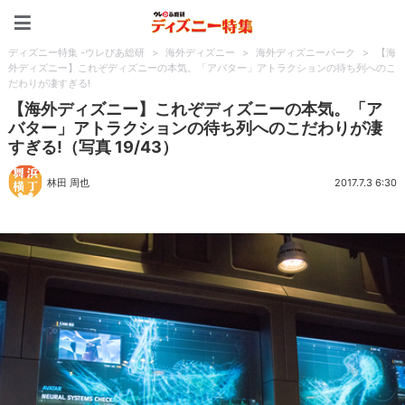
ディズニー特集 -ウレぴあ
ディズニー特集 -ウレぴあ総研
>
海外ディズニー
>
海外ディズニーパーク
>
【海
外ディズニー】これぞディズニーの本気。「アバター」アトラクションの待ち列へのこ
だわりが凄すぎる!
【海外ディズニー】これぞディズニーの本気。「ア
バター」アトラクションの待ち列へのこだわりが凄
すぎる!（写真 19/43）
林田 周也
2017.7.3 6:30