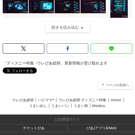
続きを読み込む
「ディズニー特集 -ウレぴあ総研」更新情報が受け取れます
ページの先頭へ
ウレぴあ総研
|
ハピママ*
|
ウレぴあ総研 ディズニー特集
|
mimot.
|
うまいめし
|
うまいパン
|
うまい肉
|
Medery.
ぴあ関連サイト
チケットぴあ
ぴあ(アプリ&Web)