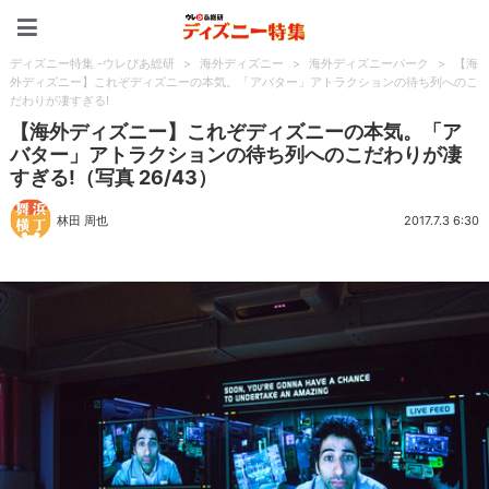
ディズニー特集 -ウレぴあ
ディズニー特集 -ウレぴあ総研
>
海外ディズニー
>
海外ディズニーパーク
>
【海
外ディズニー】これぞディズニーの本気。「アバター」アトラクションの待ち列へのこ
だわりが凄すぎる!
【海外ディズニー】これぞディズニーの本気。「ア
バター」アトラクションの待ち列へのこだわりが凄
すぎる!（写真 26/43）
林田 周也
2017.7.3 6:30