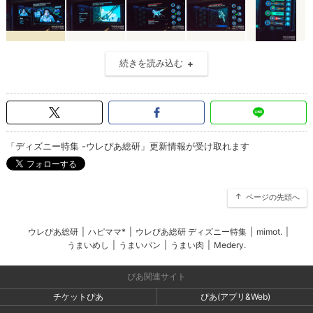
続きを読み込む
「ディズニー特集 -ウレぴあ総研」更新情報が受け取れます
ページの先頭へ
ウレぴあ総研
|
ハピママ*
|
ウレぴあ総研 ディズニー特集
|
mimot.
|
うまいめし
|
うまいパン
|
うまい肉
|
Medery.
ぴあ関連サイト
チケットぴあ
ぴあ(アプリ&Web)