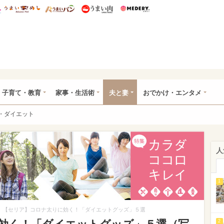
総研 ディズニー特集
mimot.
うまいめし
うまいパン
うまい肉
Medery.
ママ*
子育て・教育
家事・生活術
夫と妻
おでかけ・エンタメ
・ダイエット
人
1
【セリア】コロナ太りに効く！「ダイエットグッズ」５選
2