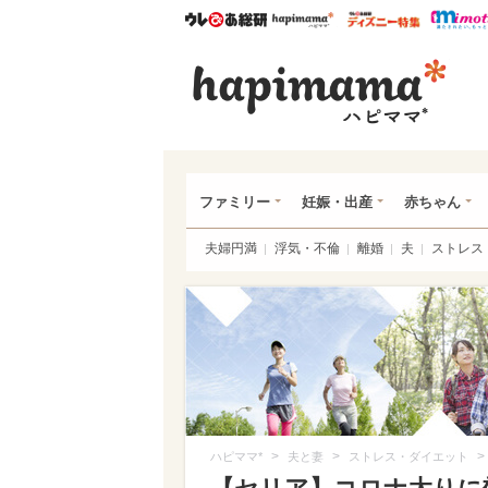
ウレぴあ総研
ハピママ*
ウレぴあ
ハピ
ファミリー
妊娠・出産
赤ちゃん
夫婦円満
浮気・不倫
離婚
夫
ストレス
>
>
>
ハピママ*
夫と妻
ストレス・ダイエット