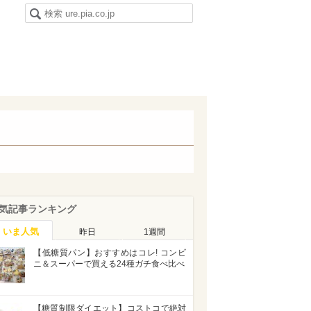
気記事ランキング
いま人気
昨日
1週間
【低糖質パン】おすすめはコレ! コンビ
ニ＆スーパーで買える24種ガチ食べ比べ
【糖質制限ダイエット】コストコで絶対