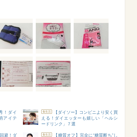
優秀！ダイ
【ダイソー】コンビニより安く買
食生活
消アイテ
える！ダイエッターも嬉しい「ヘルシ
ードリンク」７選
回避！ダ
【糖質オフ】完全に“糖質断ち”し
食生活