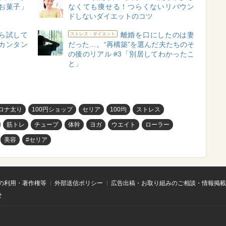
お菓子」
なくても痩せる！つらくないリバウン
ドしないダイエットのコツ
ら試して
離婚を口にしたのは妻
ストレス・ダイエット
カンタン
だった…。“再構築”を選んだ夫たちのそ
の後のリアル #3「別居してわかったこ
と」
ロナ太り
100円ショップ
セリア
100均
ストレス
筋トレ
チューブ
体幹
ヨガ
ウエイト
ローラー
美容
#セリア
の利用・著作権等
外部送信ポリシー
広告出稿・お取り組みのご相談・情報掲載
せ