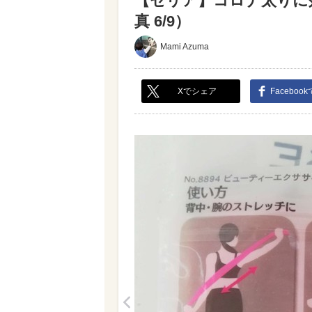
【セリア】コロナ太りに
真 6/9）
Mami Azuma
Xでシェア
Faceboo
<