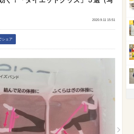
効く！「ダイエットグッズ」５選（写
2020.9.11 15:51
3
kでシェア
4
5