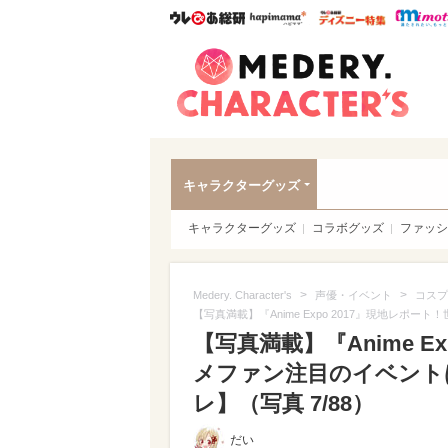
ウレぴあ総研
ハピママ*
ウレぴあ
Meder
キャラクターグッズ
キャラクターグッズ
コラボグッズ
ファッシ
>
>
Medery. Character's
声優・イベント
コスプ
【写真満載】『Anime Expo 2017』現地レ
【写真満載】『Anime E
メファン注目のイベント
レ】（写真 7/88）
だい