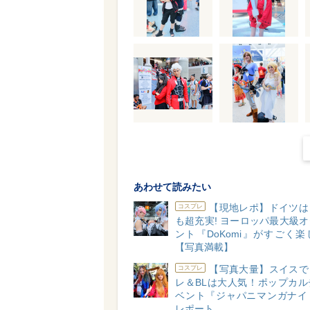
あわせて読みたい
【現地レポ】ドイツは
コスプレ
も超充実! ヨーロッパ最大級
ント『DoKomi』がすごく
【写真満載】
【写真大量】スイスで
コスプレ
レ＆BLは大人気！ポップカル
ベント『ジャパニマンガナイ
レポート