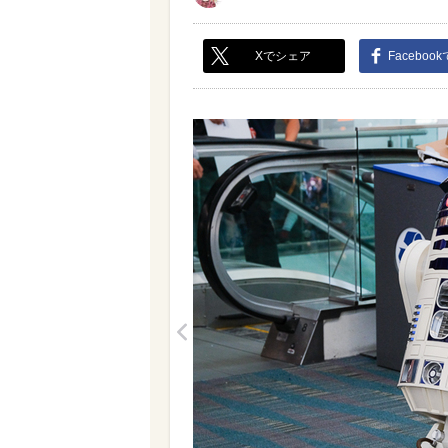
Xでシェア
Faceboo
<