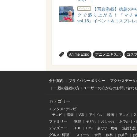
【写真満載】徳島の中
イベント
クで盛り上がる！『マチ
vol.18』イベント＆コスプレ
>
Anime Expo
アニメエキスポ
コス
会社案内
プライバシーポリシー
アクセスデータ
一般の読者の方・ユーザーの方からのお問い合わ
カテゴリー
エンタメ･テレビ
テレビ
音楽
V系
アイドル
映画
アニメ
2
ファミリー
家庭
子ども
おしゃれ
おでかけ・
ディズニー
TDL
TDS
裏ワザ・攻略
混雑予想
グルメ･料理
スイーツ
食品
飲料
お菓子
お