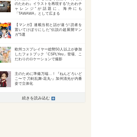
のたわわ』イラストを再現する“たわわチ
ャレンジ”が話題に、海外にも
「TAWAWA」として広まる
【マンガ】連載当初と話が違う! 読者を
置いてけぼりにした“伝説の超展開マン
ガ”5選
欧州コスプレイヤー総勢50人以上が参加
したフォトブック「CSPLYeu」登場、こ
だわりのロケーションで撮影
主のために準備万端…！『ねんどろいど
こ〜で 刀剣乱舞-花丸-』加州清光が内番
姿で立体化
続きを読み込む
>