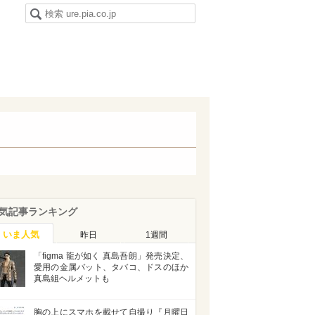
気記事ランキング
いま人気
昨日
1週間
「figma 龍が如く 真島吾朗」発売決定、
愛用の金属バット、タバコ、ドスのほか
真島組ヘルメットも
胸の上にスマホを載せて自撮り『月曜日