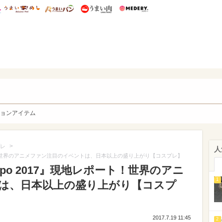
総研 ディズニー特集
mimot.
うまいめし
うまいパン
うまい肉
Medery.
y. Character's
ョンアイテム
>
レ
人
ポート！世界のアニメファン注目のイベントは、日本以上の盛り上がり【コスプレ】
xpo 2017』現地レポート！世界のアニ
1
は、日本以上の盛り上がり【コスプ
2017.7.19 11:45
2