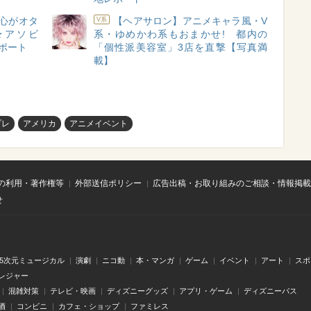
心がオタ
【ヘアサロン】アニメキャラ風・V
V系
★アソビ
系・ゆめかわ系もおまかせ! 都内の
レポート
「個性派美容室」3店を直撃【写真満
載】
プレ
アメリカ
アニメイベント
の利用・著作権等
外部送信ポリシー
広告出稿・お取り組みのご相談・情報掲載
せ
.5次元ミュージカル
演劇
ニコ動
本・マンガ
ゲーム
イベント
アート
スポ
レジャー
混雑対策
テレビ・映画
ディズニーグッズ
アプリ・ゲーム
ディズニーパス
酒
コンビニ
カフェ・ショップ
ファミレス