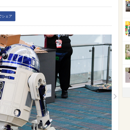
kでシェア
3
4
5