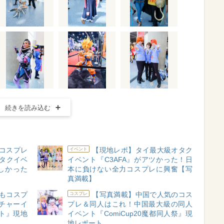
続きを読み込む
コスプレ
【現地レポ】タイ最大級オタク
イベント
オタクイベ
イベント『C3AFA』がアツかった！日
楽しかった
本に負けない全力コスプレに興奮【写
真満載】
もコスプ
【写真満載】中国で人気のコス
コスプレ
チャーイ
プレ＆同人はこれ！中国最大級の同人
ト』現地
イベント『ComiCup20魔都同人祭』現
地レポート