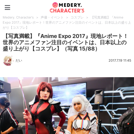
Medery. Character's
Medery. Character's
>
声優・イベント
>
コスプレ
>
【写真満載】『Anime
Expo 2017』現地レポート！世界のアニメファン注目のイベントは、日本以上の盛り上
がり【コスプレ】
【写真満載】『Anime Expo 2017』現地レポート！
世界のアニメファン注目のイベントは、日本以上の
盛り上がり【コスプレ】（写真 15/88）
だい
2017.7.19 11:45