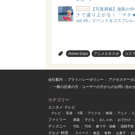
【写真満載】徳島の中
イベント
クで盛り上がる！『マチ
vol.18』イベント＆コスプレ
>
Anime Expo
アニメエキスポ
コス
会社案内
プライバシーポリシー
アクセスデータ
一般の読者の方・ユーザーの方からのお問い合わ
カテゴリー
エンタメ･テレビ
テレビ
音楽
V系
アイドル
映画
アニメ
2
ファミリー
家庭
子ども
おしゃれ
おでかけ・
ディズニー
TDL
TDS
裏ワザ・攻略
混雑予想
グルメ･料理
スイーツ
食品
飲料
お菓子
お