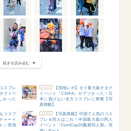
続きを読み込む
コスプレ
【現地レポ】タイ最大級オタク
イベント
オタクイベ
イベント『C3AFA』がアツかった！日
楽しかった
本に負けない全力コスプレに興奮【写
真満載】
もコスプ
【写真満載】中国で人気のコス
コスプレ
チャーイ
プレ＆同人はこれ！中国最大級の同人
ト』現地
イベント『ComiCup20魔都同人祭』現
地レポート