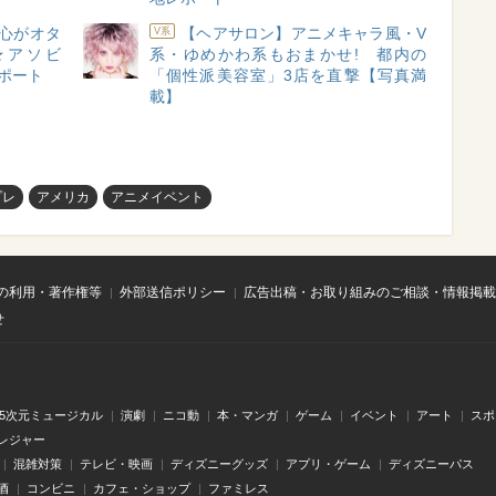
心がオタ
【ヘアサロン】アニメキャラ風・V
V系
★アソビ
系・ゆめかわ系もおまかせ! 都内の
レポート
「個性派美容室」3店を直撃【写真満
載】
プレ
アメリカ
アニメイベント
の利用・著作権等
外部送信ポリシー
広告出稿・お取り組みのご相談・情報掲載
せ
.5次元ミュージカル
演劇
ニコ動
本・マンガ
ゲーム
イベント
アート
スポ
レジャー
混雑対策
テレビ・映画
ディズニーグッズ
アプリ・ゲーム
ディズニーパス
酒
コンビニ
カフェ・ショップ
ファミレス