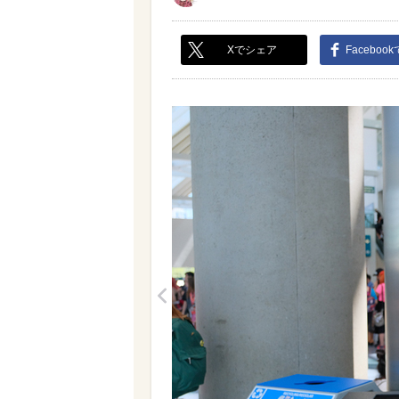
Xでシェア
Faceboo
<