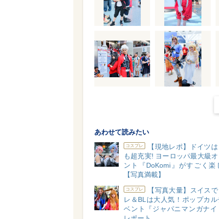
あわせて読みたい
【現地レポ】ドイツは
コスプレ
も超充実! ヨーロッパ最大級
ント『DoKomi』がすごく
【写真満載】
【写真大量】スイスで
コスプレ
レ＆BLは大人気！ポップカル
ベント『ジャパニマンガナイ
レポート