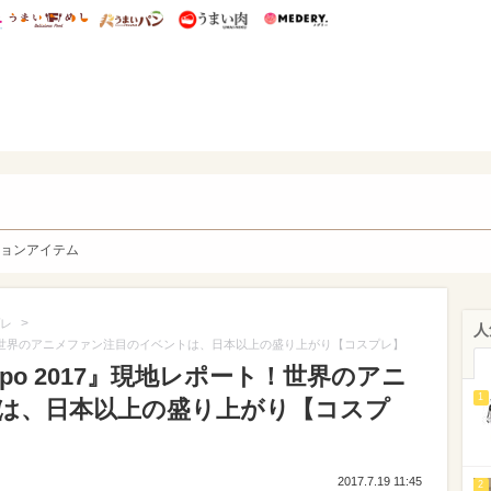
総研 ディズニー特集
mimot.
うまいめし
うまいパン
うまい肉
Medery.
y. Character's
ョンアイテム
>
レ
人
ポート！世界のアニメファン注目のイベントは、日本以上の盛り上がり【コスプレ】
xpo 2017』現地レポート！世界のアニ
1
は、日本以上の盛り上がり【コスプ
2017.7.19 11:45
2