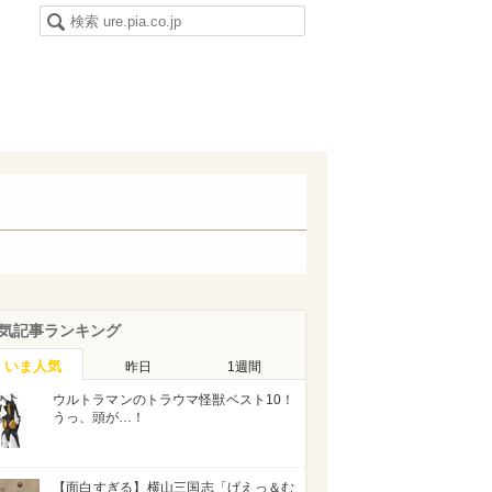
気記事ランキング
いま人気
昨日
1週間
ウルトラマンのトラウマ怪獣ベスト10！
うっ、頭が…！
【面白すぎる】横山三国志「げえっ＆む