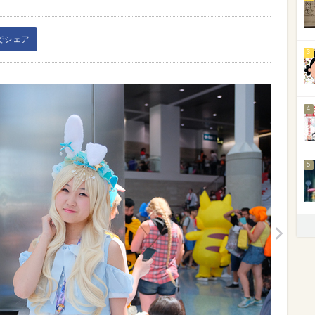
kでシェア
3
4
5