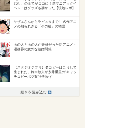
むむ」の全てがココに！超マニアックイ
ベントはグッズも凄かった【現地レポ】
サザエさんからラピュタまで! 名作アニ
メの知られざる「その後」の物語
あの人とあの人が夫婦だった!? アニメ・
漫画界の意外な結婚関係
【スタジオジブリ】名コピーはこうして
生まれた。鈴木敏夫が糸井重里の“キャッ
チコピーボツ案”を明かす
続きを読み込む
>