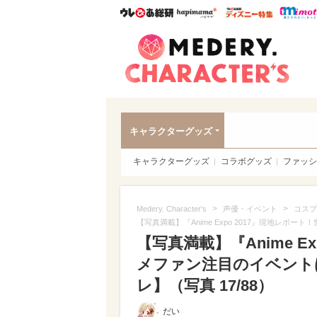
ウレぴあ総研
ハピママ*
ウレぴあ
Meder
キャラクターグッズ
キャラクターグッズ
コラボグッズ
ファッシ
>
>
Medery. Character's
声優・イベント
コスプ
【写真満載】『Anime Expo 2017』現地レ
【写真満載】『Anime E
メファン注目のイベント
レ】（写真 17/88）
だい