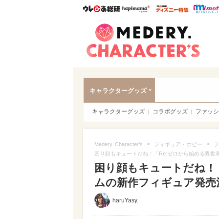
ウレぴあ総研
ハピママ*
ウレぴあ
Meder
キャラクターグッズ
キャラクターグッズ
コラボグッズ
ファッシ
>
>
Medery. Character's
フィギュア・ホビー
フ
困り顔もキュートだね！「Re:ゼロから始める異世
困り顔もキュートだね！
ムの新作フィギュア発売決定
haruYasy.