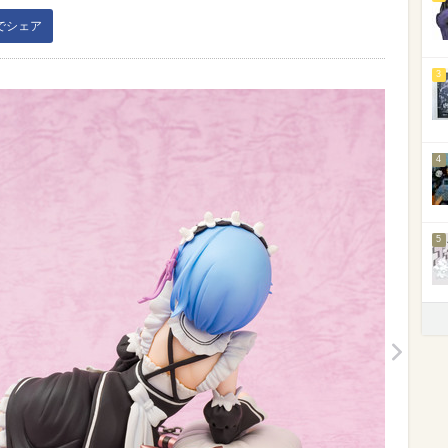
kでシェア
3
4
5