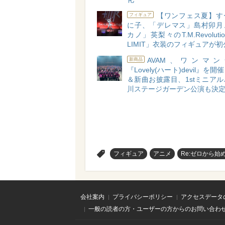
【ワンフェス夏】す
フィギュア
に子、「デレマス」島村卯月
カノ」英梨々のT.M.Revoluti
LIMIT」衣装のフィギュアが
AVAM、ワンマ
新商品
『Lovely(ハート)devil』を
＆新曲お披露目、1stミニア
川ステージガーデン公演も決
>
フィギュア
アニメ
Re:ゼロから始
会社案内
プライバシーポリシー
アクセスデータ
一般の読者の方・ユーザーの方からのお問い合わ