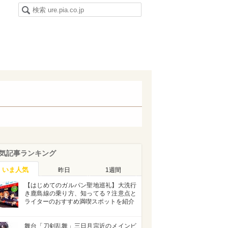
気記事ランキング
いま人気
昨日
1週間
【はじめてのガルパン聖地巡礼】大洗行
き鹿島線の乗り方、知ってる？注意点と
ライターのおすすめ満喫スポットを紹介
舞台「刀剣乱舞」三日月宗近のメインビ