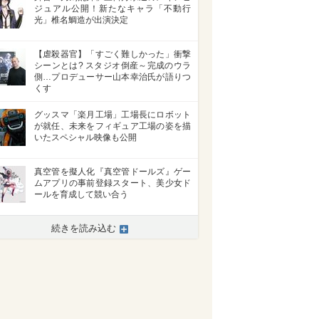
ジュアル公開！新たなキャラ「不動行
光」椎名鯛造が出演決定
【虐殺器官】「すごく難しかった」衝撃
シーンとは? スタジオ倒産～完成のウラ
側…プロデューサー山本幸治氏が語りつ
くす
グッスマ「楽月工場」工場長にロボット
が就任、未来をフィギュア工場の姿を描
いたスペシャル映像も公開
真空管を擬人化『真空管ドールズ』ゲー
ムアプリの事前登録スタート、美少女ド
ールを育成して競い合う
続きを読み込む
>