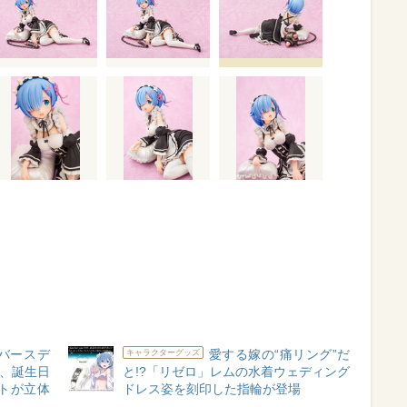
バースデ
愛する嫁の“痛リング”だ
キャラクターグッズ
定、誕生日
と!?「リゼロ」レムの水着ウェディング
トが立体
ドレス姿を刻印した指輪が登場