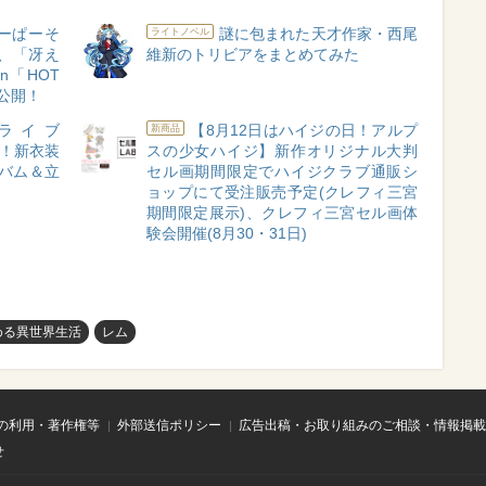
ーぱーそ
謎に包まれた天才作家・西尾
ライトノベル
、「冴え
維新のトリビアをまとめてみた
on「HOT
初公開！
ンライブ
【8月12日はハイジの日！アルプ
新商品
開催！新衣装
スの少女ハイジ】新作オリジナル大判
ルバム＆立
セル画期間限定でハイジクラブ通販シ
定
ョップにて受注販売予定(クレフィ三宮
期間限定展示)、クレフィ三宮セル画体
験会開催(8月30・31日)
める異世界生活
レム
の利用・著作権等
外部送信ポリシー
広告出稿・お取り組みのご相談・情報掲載
せ