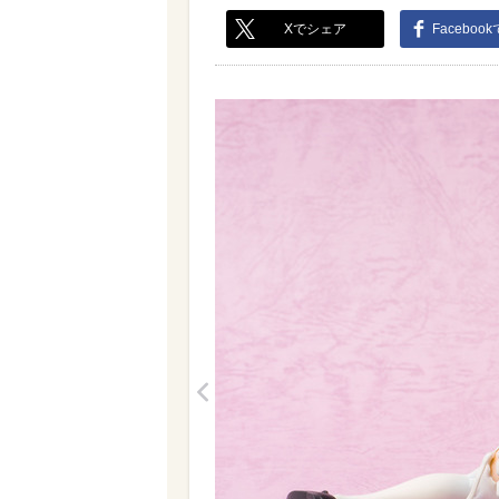
Xでシェア
Faceboo
<