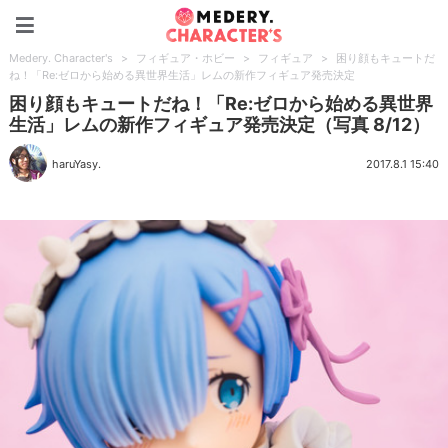
Medery. Character's
Medery. Character's
>
フィギュア・ホビー
>
フィギュア
>
困り顔もキュートだ
ね！「Re:ゼロから始める異世界生活」レムの新作フィギュア発売決定
困り顔もキュートだね！「Re:ゼロから始める異世界
生活」レムの新作フィギュア発売決定（写真 8/12）
haruYasy.
2017.8.1 15:40