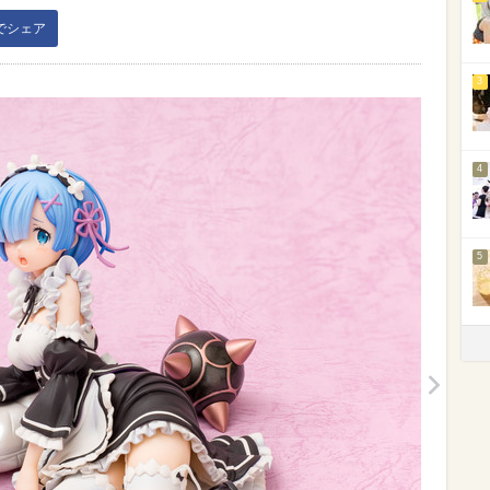
kでシェア
3
4
5