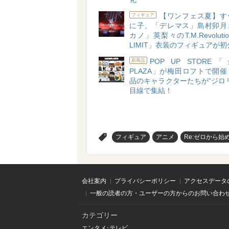
【ワンフェス夏】す
フィギュア
に子、「デレマス」島村卯月
カノ」英梨々のT.M.Revoluti
LIMIT」衣装のフィギュアが
POP UP STOR
新商品
PLAZA」が梅田ロフトで開
品のキャラクターたちが“ジロ
目線で集結！
>
フィギュア
アニメ
Re:ゼロから始
会社案内
プライバシーポリシー
アクセスデータ
一般の読者の方・ユーザーの方からのお問い合わ
カテゴリー
エンタメ･テレビ