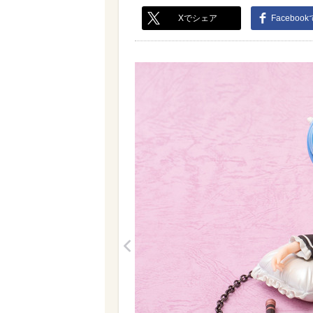
Xでシェア
Faceboo
<