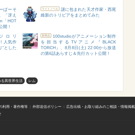
ーぱーそ
謎に包まれた天才作家・西尾
ライトノベル
、「冴え
維新のトリビアをまとめてみた
on「HOT
初公開！
E「ジロリ
100studioがアニメーション制作
新商品
催！人気作
を担当するTVアニメ『BLACK
リ”とした
TORCH』、8月8日(土) 22:00から放送
の第6話あらすじ＆先行カット公開！
める異世界生活
レム
の利用・著作権等
外部送信ポリシー
広告出稿・お取り組みのご相談・情報掲載
せ