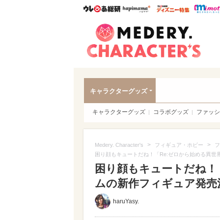
ウレぴあ総研
ハピママ*
ウレぴあ
Meder
キャラクターグッズ
キャラクターグッズ
コラボグッズ
ファッシ
>
>
Medery. Character's
フィギュア・ホビー
フ
困り顔もキュートだね！「Re:ゼロから始める異世
困り顔もキュートだね！
ムの新作フィギュア発売決定
haruYasy.