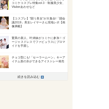
コミケコスプレ特集vol.3・制服美少女、
Vtuberあわせなど
【コスプレ】“闘う美女”が大集合!「闘会
議2019」美女レイヤーさん現地レポ【画
像満載】
驚異の新人、叶姉妹がコミケに参加！ゴ
ージャスドレスでファビュラスにブロマ
イドを手渡し
チョコ型にも!「セーラームーン」キーア
イテム形の氷ができるアイストレー発売
続きを読み込む
>