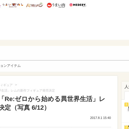
総研 ディズニー特集
mimot.
うまいめし
うまいパン
うまい肉
Medery.
y. Character's
ョンアイテム
>
ィギュア
人
界生活」レムの新作フィギュア発売決定
「Re:ゼロから始める異世界生活」レ
1
（写真 6/12）
2017.8.1 15:40
2