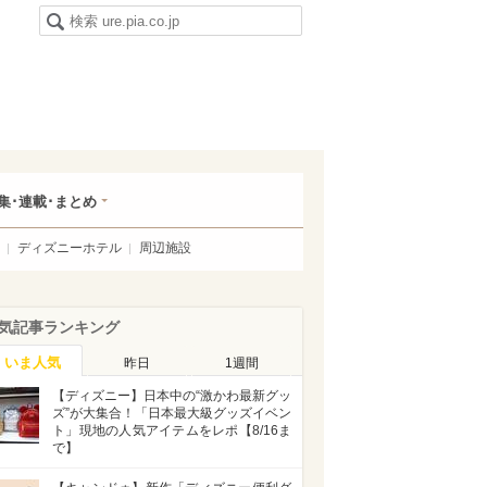
集･連載･まとめ
ディズニーホテル
周辺施設
気記事ランキング
いま人気
昨日
1週間
【ディズニー】日本中の“激かわ最新グッ
ズ”が大集合！「日本最大級グッズイベン
ト」現地の人気アイテムをレポ【8/16ま
で】