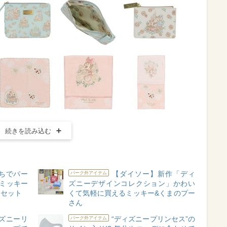
続きを読み込む
うちでパー
【ダイソー】新作「ディ
パーク外アイテム
なミッキー
ズニーデザインコレクション」かわい
クセット
くて気軽に買えるミッキー&くまのプー
さん
ズニーリ
“ディズニープリンセス”の
パーク外アイテム