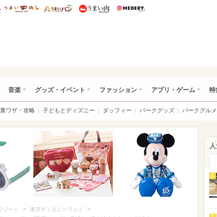
総研 ディズニー特集
mimot.
うまいめし
うまいパン
うまい肉
Medery.
ズニー特集 -ウレぴあ総研
音楽
グッズ・イベント
ファッション
アプリ・ゲーム
特
裏ワザ・攻略
子どもとディズニー
ダッフィー
パークグッズ
パークグルメ
人
1
>
>
リゾート
東京ディズニーランド
2