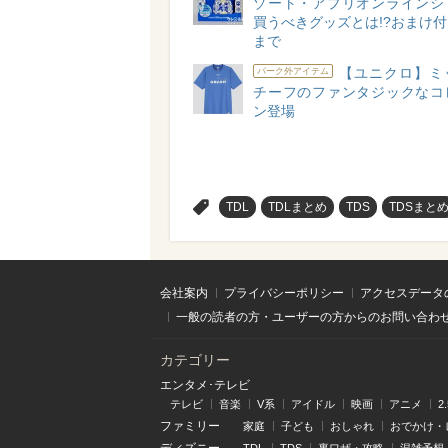
ゾート・アプリオンラインシ
買うべきグッズとは!?おまけ付き
まで
【ユニクロ】ミ
パーク外アイテム
チーフのファンタジックなコ
ン登場
>
TDL
TDLまとめ
TDS
TDSまと
会社案内
プライバシーポリシー
アクセスデータ
一般の読者の方・ユーザーの方からのお問い合わ
カテゴリー
エンタメ･テレビ
テレビ
音楽
V系
アイドル
映画
アニメ
2
ファミリー
家庭
子ども
おしゃれ
おでかけ・
ディズニー
TDL
TDS
裏ワザ・攻略
混雑予想