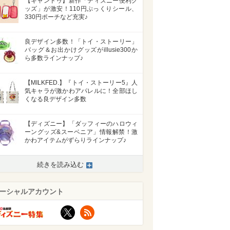
【キャンドゥ】新作「ディズニー便利グ
ッズ」が激安！110円ぷっくりシール、
330円ポーチなど充実♪
良デザイン多数！「トイ・ストーリー」
バッグ＆お出かけグッズがillusie300か
ら多数ラインナップ♪
【MILKFED.】『トイ・ストーリー5』人
気キャラが激かわアパレルに！全部ほし
くなる良デザイン多数
【ディズニー】「ダッフィーのハロウィ
ーングッズ&スーベニア」情報解禁！激
かわアイテムがずらりラインナップ♪
続きを読み込む
ーシャルアカウント
X
RSS