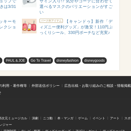
ョップで
サイン入り!? 気分やコーデに合わせて
は3/31
選べるマスクのバリエーションがすご
い
ッキーモ
【キャンドゥ】新作「デ
パーク外アイテム
レクショ
ィズニー便利グッズ」が激安！110円ぷ
っくりシール、330円ポーチなど充実♪
め
PAUL＆JOE
Go To Travel
disneyfashion
disneygoods
の利用・著作権等
外部送信ポリシー
広告出稿・お取り組みのご相談・情報掲載
せ
.5次元ミュージカル
演劇
ニコ動
本・マンガ
ゲーム
イベント
アート
スポ
レジャー
混雑対策
テレビ・映画
ディズニーグッズ
アプリ・ゲーム
ディズニーパス