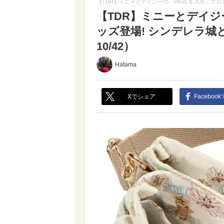
【TDR】ミニーとデイジーの「PAUL & JOE」
【TDR】ミニーとデイジー
ッズ登場! シンデレラ
10/42）
Hatama
Xでシェア
Faceboo