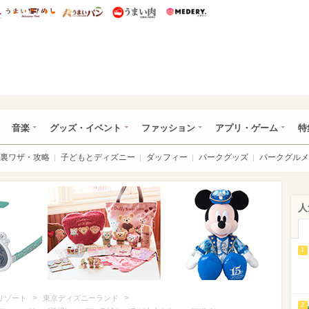
総研 ディズニー特集
mimot.
うまいめし
うまいパン
うまい肉
Medery.
ズニー特集 -ウレぴあ総研
音楽
グッズ・イベント
ファッション
アプリ・ゲーム
特
裏ワザ・攻略
子どもとディズニー
ダッフィー
パークグッズ
パークグルメ
人
1
>
>
リゾート
東京ディズニーランド
2