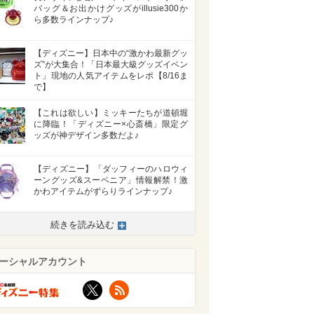
バッグ＆お出かけグッズがillusie300か
ら多数ラインナップ♪
【ディズニー】日本中の“激かわ最新グッ
ズ”が大集合！「日本最大級グッズイベン
ト」現地の人気アイテムをレポ【8/16ま
で】
【これは欲しい】ミッキーたちが道頓堀
に降臨！「ディズニー×心斎橋」限定グ
ッズが神デザイン多数だよ♪
【ディズニー】「ダッフィーのハロウィ
ーングッズ&スーベニア」情報解禁！激
かわアイテムがずらりラインナップ♪
続きを読み込む
ーシャルアカウント
X
RSS