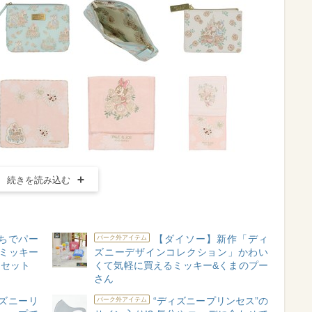
続きを読み込む
うちでパー
【ダイソー】新作「ディ
パーク外アイテム
なミッキー
ズニーデザインコレクション」かわい
クセット
くて気軽に買えるミッキー&くまのプー
さん
ズニーリ
“ディズニープリンセス”の
パーク外アイテム