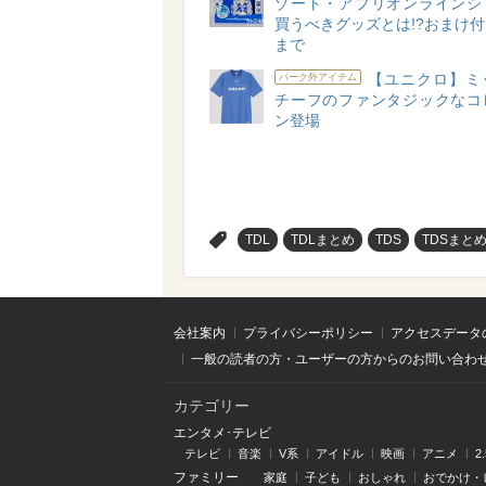
ゾート・アプリオンラインシ
買うべきグッズとは!?おまけ付き
まで
【ユニクロ】ミ
パーク外アイテム
チーフのファンタジックなコ
ン登場
>
TDL
TDLまとめ
TDS
TDSまと
会社案内
プライバシーポリシー
アクセスデータ
一般の読者の方・ユーザーの方からのお問い合わ
カテゴリー
エンタメ･テレビ
テレビ
音楽
V系
アイドル
映画
アニメ
2
ファミリー
家庭
子ども
おしゃれ
おでかけ・