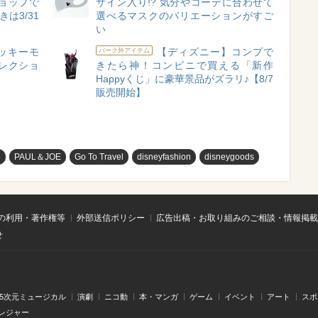
ョップで
サイン入り!? 気分やコーデに合わせて
は3/31
選べるマスクのバリエーションがすご
い
ッキーモ
【ディズニー】コンプで
パーク外アイテム
レクショ
きたら神！コンビニで買える「新作
Happyくじ」に豪華景品がズラリ♪【8/7
販売開始】
め
PAUL＆JOE
Go To Travel
disneyfashion
disneygoods
の利用・著作権等
外部送信ポリシー
広告出稿・お取り組みのご相談・情報掲載
せ
.5次元ミュージカル
演劇
ニコ動
本・マンガ
ゲーム
イベント
アート
スポ
レジャー