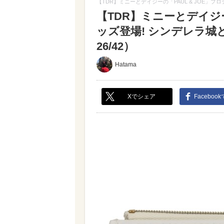
【TDR】ミニーとデイジーの「PAUL & JOE」
【TDR】ミニーとデイジー
ッズ登場! シンデレラ
26/42）
Hatama
Xでシェア
Faceboo