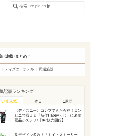
集･連載･まとめ
ディズニーホテル
周辺施設
気記事ランキング
いま人気
昨日
1週間
【ディズニー】コンプできたら神！コン
ビニで買える「新作Happyくじ」に豪華
景品がズラリ♪【8/7販売開始】
良デザイン多数！「トイ・ストーリー」