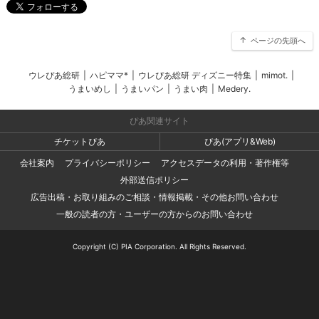
ページの先頭へ
ウレぴあ総研
|
ハピママ*
|
ウレぴあ総研 ディズニー特集
|
mimot.
|
うまいめし
|
うまいパン
|
うまい肉
|
Medery.
ぴあ関連サイト
チケットぴあ
ぴあ(アプリ&Web)
会社案内
プライバシーポリシー
アクセスデータの利用・著作権等
外部送信ポリシー
広告出稿・お取り組みのご相談・情報掲載・その他お問い合わせ
一般の読者の方・ユーザーの方からのお問い合わせ
Copyright (C) PIA Corporation. All Rights Reserved.