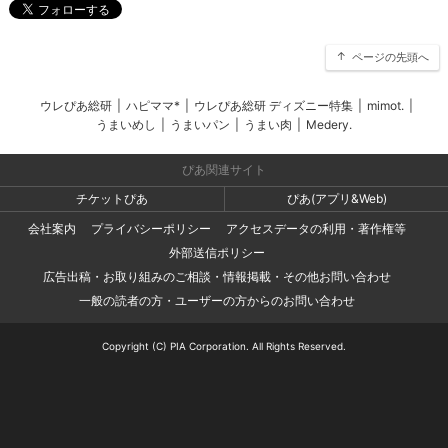
ページの先頭へ
ウレぴあ総研
|
ハピママ*
|
ウレぴあ総研 ディズニー特集
|
mimot.
|
うまいめし
|
うまいパン
|
うまい肉
|
Medery.
ぴあ関連サイト
チケットぴあ
ぴあ(アプリ&Web)
会社案内
プライバシーポリシー
アクセスデータの利用・著作権等
外部送信ポリシー
広告出稿・お取り組みのご相談・情報掲載・その他お問い合わせ
一般の読者の方・ユーザーの方からのお問い合わせ
Copyright (C) PIA Corporation. All Rights Reserved.