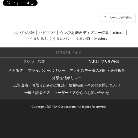
ページの先頭へ
ウレぴあ総研
|
ハピママ*
|
ウレぴあ総研 ディズニー特集
|
mimot.
|
うまいめし
|
うまいパン
|
うまい肉
|
Medery.
ぴあ関連サイト
チケットぴあ
ぴあ(アプリ&Web)
会社案内
プライバシーポリシー
アクセスデータの利用・著作権等
外部送信ポリシー
広告出稿・お取り組みのご相談・情報掲載・その他お問い合わせ
一般の読者の方・ユーザーの方からのお問い合わせ
Copyright (C) PIA Corporation. All Rights Reserved.