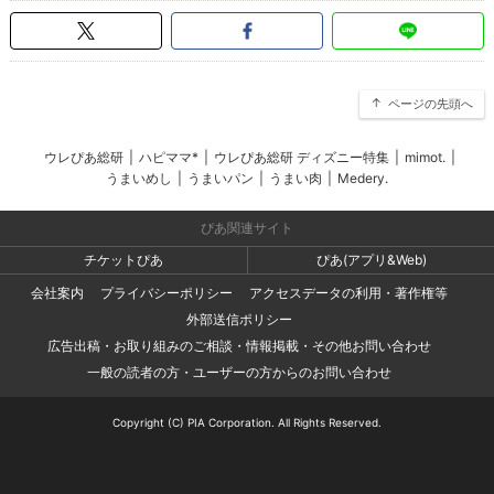
ページの先頭へ
ウレぴあ総研
|
ハピママ*
|
ウレぴあ総研 ディズニー特集
|
mimot.
|
うまいめし
|
うまいパン
|
うまい肉
|
Medery.
ぴあ関連サイト
チケットぴあ
ぴあ(アプリ&Web)
会社案内
プライバシーポリシー
アクセスデータの利用・著作権等
外部送信ポリシー
広告出稿・お取り組みのご相談・情報掲載・その他お問い合わせ
一般の読者の方・ユーザーの方からのお問い合わせ
Copyright (C) PIA Corporation. All Rights Reserved.