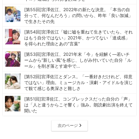
[第55回]宮澤佐江、2022年の新たな決意。「本当の自
分って、何なんだろう」の問いから、昨年「良い加減」
で生きたその先
[第54回]宮澤佐江「嘘に嘘を重ねて生きていたら、それ
はもう自分ではない」2021年、かつてない「達成感」
を得られた理由とあの"言葉"
[第53回]宮澤佐江、2021年末「今」を紐解く―若いチ
ームから“新しい風”を感じ、しがみ付いていた自分「ル
ール」を削ぎ落とす途中で...
[第52回]宮澤佐江とダンス。「一番好きだけれど、得意
ではない」理由。ミュージカル・演劇・アイドルを演じ
て観て感じる奥深さと難しさ
[第51回]宮澤佐江、コンプレックスだった自分の「声」
は「人と違うからこそ響く」強み。朗読劇出演を終えて
聞いた
次のページ