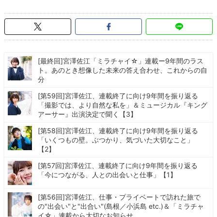
[最終回]宮澤佐江「ミラチャイ☆」連載ー9年間のラス
ト。あのとき想像した未来の答え合わせ、これからの自
分
[第59回]宮澤佐江、連載終了に向け9年間を振り返る
「撮影では、より自然な私を」＆ミュージカル『キング
アーサー』出演決定で聞く【3】
[第58回]宮澤佐江、連載終了に向け9年間を振り返る
「いくつもの壁。ぶつかり、気づいた大切なこと」
【2】
[第57回]宮澤佐江、連載終了に向け9年間を振り返る
「今につながる、人との出会いと仕事」【1】
[第56回]宮澤佐江、仕事・プライベートで訪れた旅で
の"出会い"と"出合い"(島根／小浜島 etc.)＆「ミラチャ
イ☆」連載から大切なお知らせ