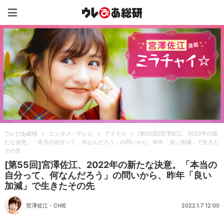
ウレぴあ総研（うれぴあ）
ウレぴあ総研
>
エンタメ・テレビ
>
アイドル
>
[第55回]宮澤佐江、2022年の新
たな決意。「本当の自分って、何なんだろう」の問いから、昨年「良い加減」で生きた
その先
[第55回]宮澤佐江、2022年の新たな決意。「本当の
自分って、何なんだろう」の問いから、昨年「良い
加減」で生きたその先
宮澤佐江
・
CHIE
2022.1.7 12:00