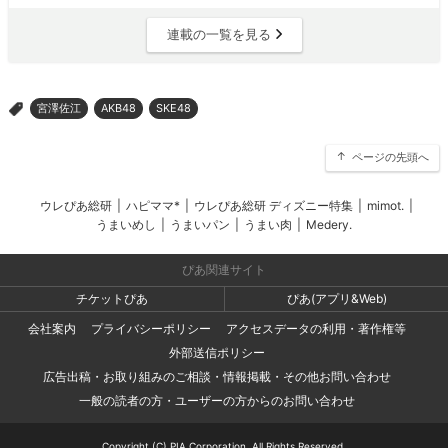
連載の一覧を見る
宮澤佐江
AKB48
SKE48
>
ページの先頭へ
ウレぴあ総研
|
ハピママ*
|
ウレぴあ総研 ディズニー特集
|
mimot.
|
うまいめし
|
うまいパン
|
うまい肉
|
Medery.
ぴあ関連サイト
チケットぴあ
ぴあ(アプリ&Web)
会社案内
プライバシーポリシー
アクセスデータの利用・著作権等
外部送信ポリシー
広告出稿・お取り組みのご相談・情報掲載・その他お問い合わせ
一般の読者の方・ユーザーの方からのお問い合わせ
Copyright (C) PIA Corporation. All Rights Reserved.