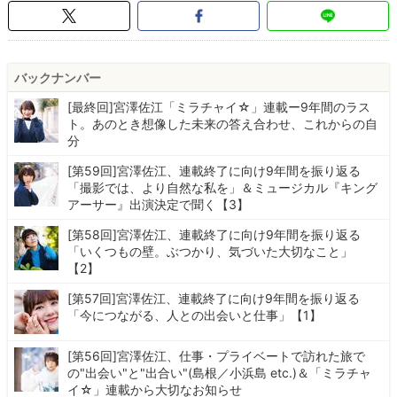
バックナンバー
[最終回]宮澤佐江「ミラチャイ☆」連載ー9年間のラス
ト。あのとき想像した未来の答え合わせ、これからの自
分
[第59回]宮澤佐江、連載終了に向け9年間を振り返る
「撮影では、より自然な私を」＆ミュージカル『キング
アーサー』出演決定で聞く【3】
[第58回]宮澤佐江、連載終了に向け9年間を振り返る
「いくつもの壁。ぶつかり、気づいた大切なこと」
【2】
[第57回]宮澤佐江、連載終了に向け9年間を振り返る
「今につながる、人との出会いと仕事」【1】
[第56回]宮澤佐江、仕事・プライベートで訪れた旅で
の"出会い"と"出合い"(島根／小浜島 etc.)＆「ミラチャ
イ☆」連載から大切なお知らせ