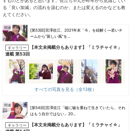
すものとがあると思います。佐江ちゃんが昨年から意識してい
る「良い加減」の流れを汲むのか、または変えるのかなども教
えてください。
[第53回]宮澤佐江、2021年末「今」を紐解く―若いチ
ームから“新しい風”を…
【本文未掲載分もあります】「ミラチャイ☆」
ギャラリー
連載 第53回
すべての写真を見る（全13枚）
[第54回]宮澤佐江「嘘に嘘を重ねて生きていたら、それ
はもう自分ではない」20…
【本文未掲載分もあります】「ミラチャイ☆」
ギャラリー