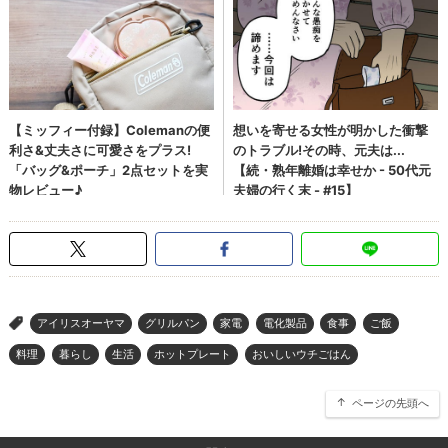
アイリスオーヤマ
グリルパン
家電
電化製品
食事
ご飯
>
料理
暮らし
生活
ホットプレート
おいしいウチごはん
ページの先頭へ