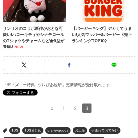
「ディズニー特集 -ウレぴあ総研」更新情報が受け取れます
«
1
2
3
TDS
TDSまとめ
disneygoods
お土産
子連れでおでかけ
>