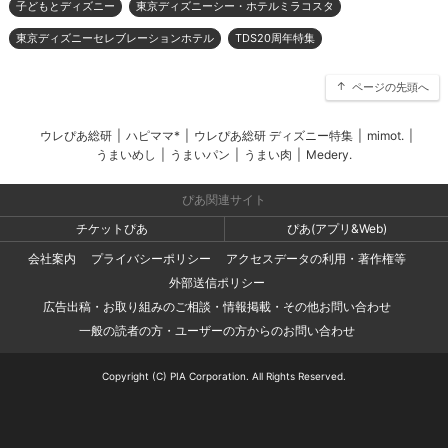
子どもとディズニー
東京ディズニーシー・ホテルミラコスタ
東京ディズニーセレブレーションホテル
TDS20周年特集
ページの先頭へ
ウレぴあ総研
|
ハピママ*
|
ウレぴあ総研 ディズニー特集
|
mimot.
|
うまいめし
|
うまいパン
|
うまい肉
|
Medery.
ぴあ関連サイト
チケットぴあ
ぴあ(アプリ&Web)
会社案内
プライバシーポリシー
アクセスデータの利用・著作権等
外部送信ポリシー
広告出稿・お取り組みのご相談・情報掲載・その他お問い合わせ
一般の読者の方・ユーザーの方からのお問い合わせ
Copyright (C) PIA Corporation. All Rights Reserved.