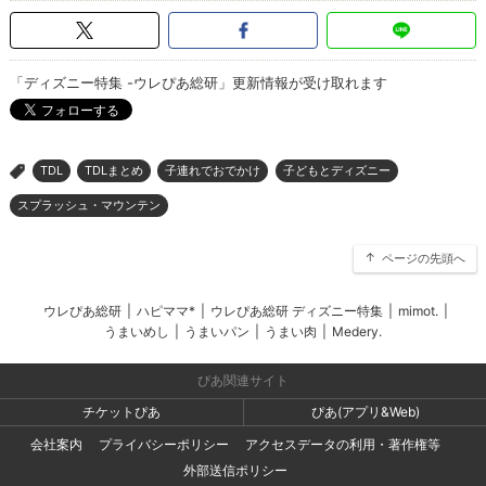
「ディズニー特集 -ウレぴあ総研」更新情報が受け取れます
TDL
TDLまとめ
子連れでおでかけ
子どもとディズニー
>
スプラッシュ・マウンテン
ページの先頭へ
ウレぴあ総研
|
ハピママ*
|
ウレぴあ総研 ディズニー特集
|
mimot.
|
うまいめし
|
うまいパン
|
うまい肉
|
Medery.
ぴあ関連サイト
チケットぴあ
ぴあ(アプリ&Web)
会社案内
プライバシーポリシー
アクセスデータの利用・著作権等
外部送信ポリシー