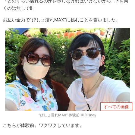
「どのくらい濡れるのかレポしなければいけないから…下を向
くのは無しで!!」
お互い全力で“びしょ濡れMAX”に挑むことを誓いました。
すべての画像
”びしょ濡れMAX” 体験前 © Disney
こちらが体験前。ワクワクしています。