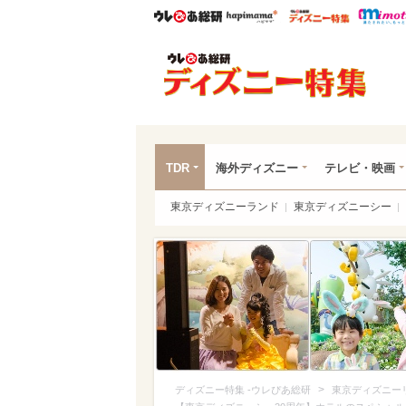
ウレぴあ総研
ハピママ*
ウレぴあ
ディ
TDR
海外ディズニー
テレビ・映画
東京ディズニーランド
東京ディズニーシー
>
ディズニー特集 -ウレぴあ総研
東京ディズニー