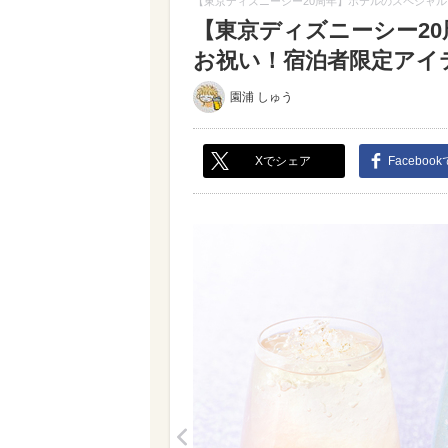
【東京ディズニーシー20周年】ホテルのスペシャ
【東京ディズニーシー2
お祝い！宿泊者限定アイテム
園浦 しゅう
Xでシェア
Faceboo
<