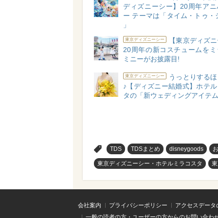
ディズニーシー】20周年アニ
ー テーマは「タイム・トゥ・
」
【東京ディズニ
東京ディズニーシー
20周年の新コスチュームをミ
ミニーがお披露目!
うっとりするほ
東京ディズニーシー
♪【ディズニー結婚式】ホテル
タの「新ウェディングアイテ
>
TDS
TDSまとめ
disneygoods
東京ディズニーシー・ホテルミラコスタ
東
会社案内
プライバシーポリシー
アクセスデータ
一般の読者の方・ユーザーの方からのお問い合わ