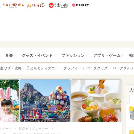
総研 ディズニー特集
mimot.
うまいめし
うまいパン
うまい肉
Medery.
ズニー特集 -ウレぴあ総研
音楽
グッズ・イベント
ファッション
アプリ・ゲーム
特
裏ワザ・攻略
子どもとディズニー
ダッフィー
パークグッズ
パークグルメ
人
1
>
>
リゾート
東京ディズニーシー
2