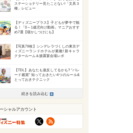
ステーショナリー見たことない!「文具３
種」レビュー
【ディズニープラス】子どもが夢中で観
る！「0～1歳児向け動画」マニアおすす
め7選【寝かしつけにも】
【写真79枚】シンデレラづくしの東京デ
ィズニーランドホテルが素敵! 新キャラ
クタールーム＆披露宴会場レポ
【TDL】あなたも違反してるかも? “パレ
ード鑑賞” 知っておきたい4つのルール&
とっておきテクニック
続きを読み込む
ーシャルアカウント
X
RSS
>