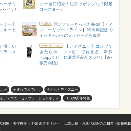
バーサリ
ュー徹底紹介！注目はポップな「限定
シャイン!
コースター」
ーシー】
限定フリーきっぷも発売!【ディ
周辺施設
ッキーと
ズニーリゾートライン】20周年記念で
ミッキーからのメッセージを放送
ど美しい
【ディズニー】コンプで
パーク外アイテム
ミラコス
きたら神！コンビニで買える「新作
ム」
Happyくじ」に豪華景品がズラリ♪【8/7
販売開始】
お土産
子連れでおでかけ
子どもとディズニー
京ディズニーセレブレーションホテル
TDS20周年特集
の利用・著作権等
外部送信ポリシー
広告出稿・お取り組みのご相談・情報掲載
せ