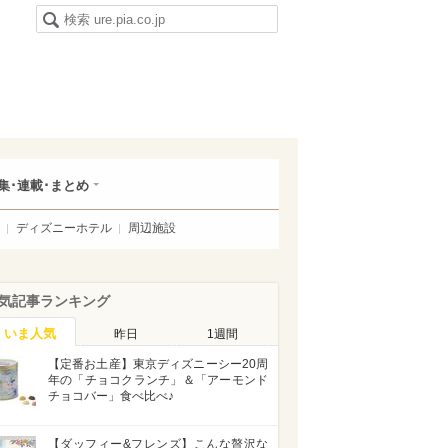
集･連載･まとめ
ディズニーホテル
周辺施設
気記事ランキング
いま人気
昨日
1週間
【定番お土産】東京ディズニーシー20周
年の「チョコクランチ」＆「アーモンド
チョコバー」食べ比べ♪
【ダッフィー&フレンズ】こんな贅沢な