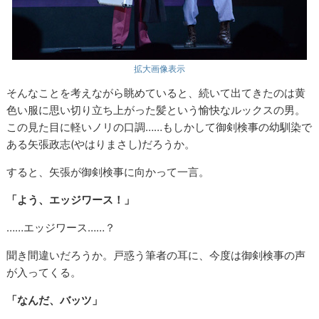
拡大画像表示
そんなことを考えながら眺めていると、続いて出てきたのは黄
色い服に思い切り立ち上がった髪という愉快なルックスの男。
この見た目に軽いノリの口調……もしかして御剣検事の幼馴染で
ある矢張政志(やはりまさし)だろうか。
すると、矢張が御剣検事に向かって一言。
「よう、エッジワース！」
……エッジワース……？
聞き間違いだろうか。戸惑う筆者の耳に、今度は御剣検事の声
が入ってくる。
「なんだ、バッツ」