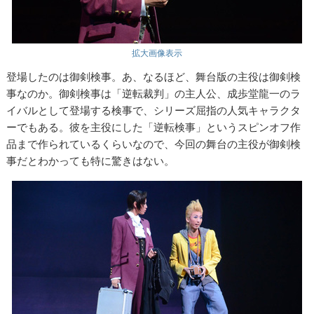
拡大画像表示
登場したのは御剣検事。あ、なるほど、舞台版の主役は御剣検
事なのか。御剣検事は「逆転裁判」の主人公、成歩堂龍一のラ
イバルとして登場する検事で、シリーズ屈指の人気キャラクタ
ーでもある。彼を主役にした「逆転検事」というスピンオフ作
品まで作られているくらいなので、今回の舞台の主役が御剣検
事だとわかっても特に驚きはない。