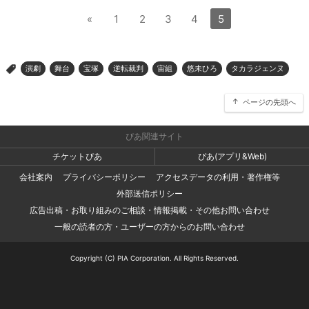
«
1
2
3
4
5
演劇
舞台
宝塚
逆転裁判
宙組
悠未ひろ
タカラジェンヌ
>
ページの先頭へ
ぴあ関連サイト
チケットぴあ
ぴあ(アプリ&Web)
会社案内
プライバシーポリシー
アクセスデータの利用・著作権等
外部送信ポリシー
広告出稿・お取り組みのご相談・情報掲載・その他お問い合わせ
一般の読者の方・ユーザーの方からのお問い合わせ
Copyright (C) PIA Corporation. All Rights Reserved.