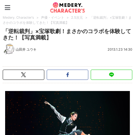
Medery. Character's
Medery. Character's
>
声優・イベント
>
2.5次元
>
「逆転裁判」×宝塚歌劇！ま
さかのコラボを体験してきた！【写真満載】
「逆転裁判」×宝塚歌劇！まさかのコラボを体験して
きた！【写真満載】
山田井 ユウキ
2013.1.23 14:30