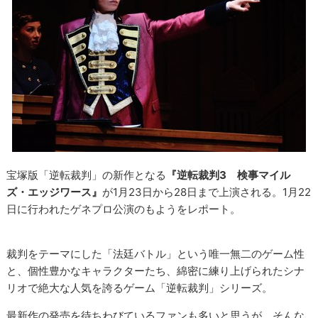
宝塚版「逆転裁判」の新作となる
『逆転裁判3 検事マイル
ズ・エッジワース』
が1月23日から28日まで上演される。1月22
日に行われたゲネプロ公演のもようをレポート。
裁判をテーマにした「法廷バトル」という唯一無二のゲーム性
と、個性豊かなキャラクターたち、綿密に練り上げられたシナ
リオで絶大な人気を誇るゲーム「逆転裁判」シリーズ。
最新作の発売を待ちわびているファンも多いと思うが、そんな