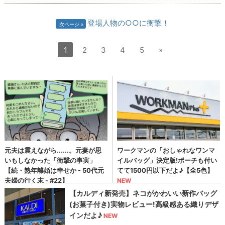
登場人物の○○に衝撃！
次ページ
1
2
3
4
5
»