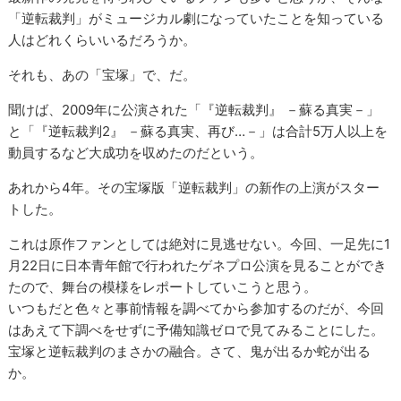
「逆転裁判」がミュージカル劇になっていたことを知っている
人はどれくらいいるだろうか。
それも、あの「宝塚」で、だ。
聞けば、2009年に公演された「『逆転裁判』 －蘇る真実－」
と「『逆転裁判2』 －蘇る真実、再び…－」は合計5万人以上を
動員するなど大成功を収めたのだという。
あれから4年。その宝塚版「逆転裁判」の新作の上演がスター
トした。
これは原作ファンとしては絶対に見逃せない。今回、一足先に1
月22日に日本青年館で行われたゲネプロ公演を見ることができ
たので、舞台の模様をレポートしていこうと思う。
いつもだと色々と事前情報を調べてから参加するのだが、今回
はあえて下調べをせずに予備知識ゼロで見てみることにした。
宝塚と逆転裁判のまさかの融合。さて、鬼が出るか蛇が出る
か。