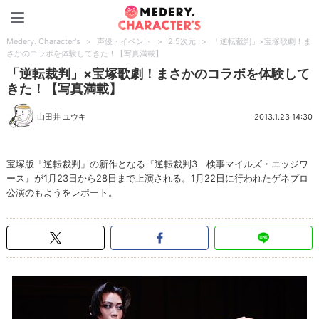
Medery. Character's
Medery. Character's
>
声優・イベント
>
2.5次元
>
「逆転裁判」×宝塚歌劇！ま
さかのコラボを体験してきた！【写真満載】
「逆転裁判」×宝塚歌劇！まさかのコラボを体験して
きた！【写真満載】
山田井 ユウキ
2013.1.23 14:30
宝塚版「逆転裁判」の新作となる『逆転裁判3 検事マイルズ・エッジワ
ース』が1月23日から28日まで上演される。1月22日に行われたゲネプロ
公演のもようをレポート。