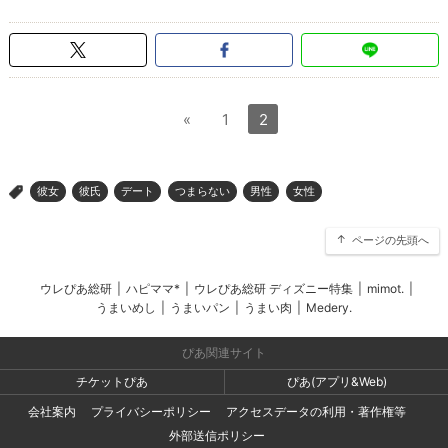
«
1
2
彼女
彼氏
デート
つまらない
男性
女性
>
ページの先頭へ
ウレぴあ総研
|
ハピママ*
|
ウレぴあ総研 ディズニー特集
|
mimot.
|
うまいめし
|
うまいパン
|
うまい肉
|
Medery.
ぴあ関連サイト
チケットぴあ
ぴあ(アプリ&Web)
会社案内
プライバシーポリシー
アクセスデータの利用・著作権等
外部送信ポリシー