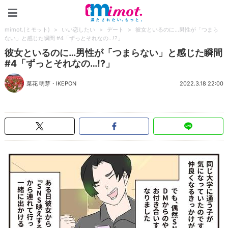
mimot.(ミモット)
mimot.(ミモット)
>
いい恋したい
>
デート
>
彼女といるのに…男性が「つまら
ない」と感じた瞬間 #4「ずっとそれなの…!?」
彼女といるのに…男性が「つまらない」と感じた瞬間
#4「ずっとそれなの…!?」
菜花 明芽
・
IKEPON
2022.3.18 22:00