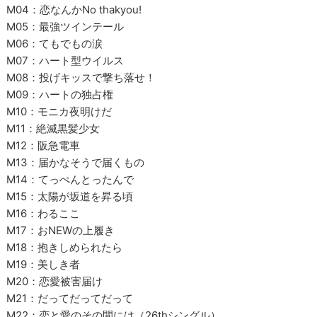
M04：恋なんかNo thakyou!
M05：最強ツインテール
M06：てもでもの涙
M07：ハート型ウイルス
M08：投げキッスで撃ち落せ！
M09：ハートの独占権
M10：モニカ夜明けだ
M11：絶滅黒髪少女
M12：阪急電車
M13：届かなそうで届くもの
M14：てっぺんとったんで
M15：太陽が坂道を昇る頃
M16：わるここ
M17：おNEWの上履き
M18：抱きしめられたら
M19：美しき者
M20：恋愛被害届け
M21：だってだってだって
M22：恋と愛のその間には（26thシングル）