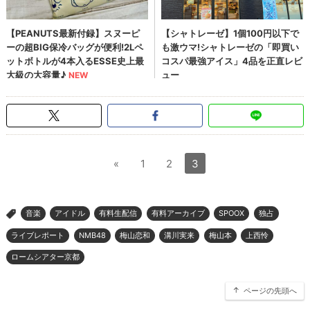
«
1
2
3
音楽
アイドル
有料生配信
有料アーカイブ
SPOOX
独占
>
ライブレポート
NMB48
梅山恋和
溝川実来
梅山本
上西怜
ロームシアター京都
ページの先頭へ