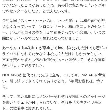
できなかったことがあったよね。あの日の私たちに『シングル
でWセンターをしたよ』と伝えたいです。
最初は同じスタートやったのに、いつの間にか恋和の背中が見
えなくなっていって、ソロコンサート、梅山本によるWセンタ
ー、どんどん自分の夢を叶えて前を走っていく恋和が、いつの
間にかライバルではなく憧れになっていました。
あーやん（山本彩加）が卒業して1年、私は少しだけでも恋和の
ライバルになれてたかな？ 私たち2人だけにしか分からない、
言葉を交わせずとも伝わる何かがあった気がして、そんな関係
が心地よくて好きでした。
NMB48の次世代として先頭に立ち、そして今、NMB48を背負
い、引っ張ってきてくれてありがとう。6年間お疲れ様。怜よ
り」
そして、赤い風船にはメンバーそれぞれが梅山へのメッセージ
を書いたチェキが付けられていて、それを「大声ダイヤモン
ド」の歌唱中に渡されました。