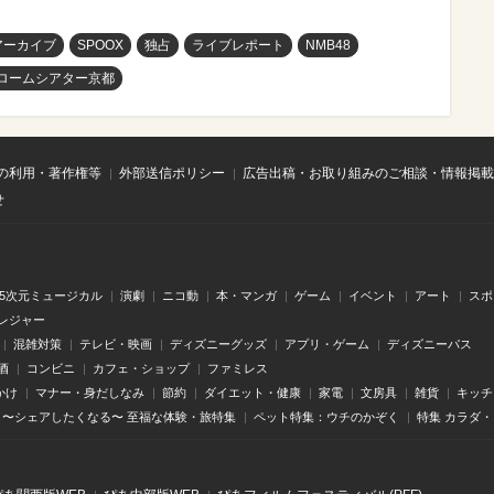
アーカイブ
SPOOX
独占
ライブレポート
NMB48
ロームシアター京都
の利用・著作権等
外部送信ポリシー
広告出稿・お取り組みのご相談・情報掲載
せ
.5次元ミュージカル
演劇
ニコ動
本・マンガ
ゲーム
イベント
アート
スポ
レジャー
混雑対策
テレビ・映画
ディズニーグッズ
アプリ・ゲーム
ディズニーパス
酒
コンビニ
カフェ・ショップ
ファミレス
かけ
マナー・身だしなみ
節約
ダイエット・健康
家電
文房具
雑貨
キッチ
〜シェアしたくなる〜 至福な体験・旅特集
ペット特集：ウチのかぞく
特集 カラダ