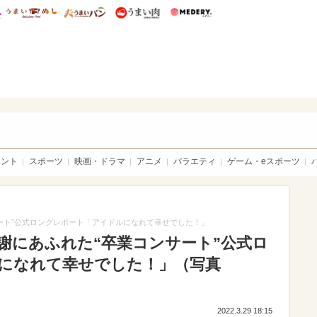
総研 ディズニー特集
mimot.
うまいめし
うまいパン
うまい肉
Medery.
sible
ベント
スポーツ
映画・ドラマ
アニメ
バラエティ
ゲーム・eスポーツ
サート”公式ロングレポート「アイドルになれて幸せでした！」
感謝にあふれた“卒業コンサート”公式ロ
になれて幸せでした！」（写真
2022.3.29 18:15