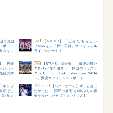
】涙と笑顔
【NMB48】「自分たちらしい
音楽
レポート
TeamNを」『夢中雷舞』オフィシャル
眞衣を」
ライブレポート！
み】「後悔
【STU48】岡田奈々、最後の舞台
音楽
ーレポー
でみせた“愛と決意”！『岡田奈々ラスト
最後の舞
コンサート〜Sailing day from NANA
～』濃密オフィシャルレポート
「キンプ
【パク・ボゴム】ずっと会い
韓流・アジア
全部ほし
たかった！ “国民の彼氏”と6年ぶりの再
ト【現地ま
会を果たした日【ファンミレポ】