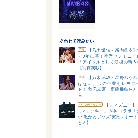
あわせて読みたい
【乃木坂46・新内眞衣
音楽
で9年に幕！卒業セレモニー
「アイドルとして最後の新内
【写真満載】
【乃木坂46・星野みな
音楽
はない」涙の卒業セレモニ
ト！ 秋元真夏、齋藤飛鳥らと
台
【ディズニー】
パーク外アイテム
リ×ミッキー」が神コラボ！
い“激かわグッズ”実物レポー
とめ】