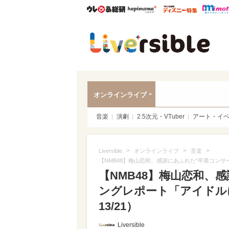
ウレぴあ総研
ハピママ*
ウレぴあ
Liver
オンラインライブ
音楽
演劇
2.5次元・VTuber
アート・イ
>
>
>
Liversible
オンラインライブ
音楽
【NMB48】梅山恋和、感謝にあふれた“卒業コン
【NMB48】梅山恋和、
ングレポート「アイドル
13/21）
Liversible