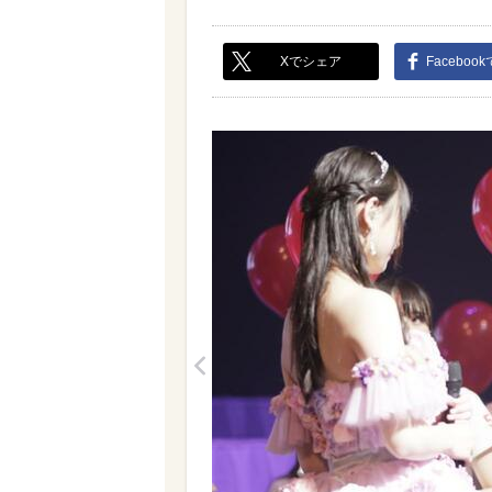
Xでシェア
Faceboo
<