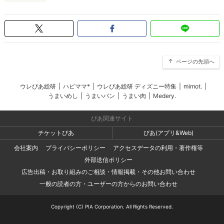
ページの先頭へ
ウレぴあ総研
|
ハピママ*
|
ウレぴあ総研 ディズニー特集
|
mimot.
|
うまいめし
|
うまいパン
|
うまい肉
|
Medery.
ぴあ関連サイト
チケットぴあ
ぴあ(アプリ&Web)
会社案内
プライバシーポリシー
アクセスデータの利用・著作権等
外部送信ポリシー
広告出稿・お取り組みのご相談・情報掲載・その他お問い合わせ
一般の読者の方・ユーザーの方からのお問い合わせ
Copyright (C) PIA Corporation. All Rights Reserved.