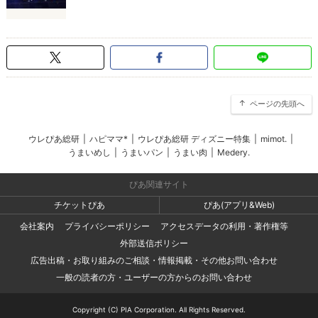
ページの先頭へ
ウレぴあ総研
|
ハピママ*
|
ウレぴあ総研 ディズニー特集
|
mimot.
|
うまいめし
|
うまいパン
|
うまい肉
|
Medery.
ぴあ関連サイト
チケットぴあ
ぴあ(アプリ&Web)
会社案内
プライバシーポリシー
アクセスデータの利用・著作権等
外部送信ポリシー
広告出稿・お取り組みのご相談・情報掲載・その他お問い合わせ
一般の読者の方・ユーザーの方からのお問い合わせ
Copyright (C) PIA Corporation. All Rights Reserved.